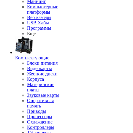
Майнинг
Компьютерные
платформы
Веб-камеры
USB Хабы
Программы
Ещё
Комплектующие
Блоки питания
Видеокарты
Жесткие диски
Корпуса
Материнские
платы
Звуковые карты
Оперативная
память
Приводы
Процессоры
Охлаждение
Контроллеры
TV-тюнеры