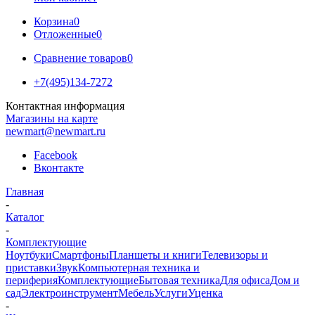
Корзина
0
Отложенные
0
Сравнение товаров
0
+7(495)134-7272
Контактная информация
Магазины на карте
newmart@newmart.ru
Facebook
Вконтакте
Главная
-
Каталог
-
Комплектующие
Ноутбуки
Смартфоны
Планшеты и книги
Телевизоры и
приставки
Звук
Компьютерная техника и
периферия
Комплектующие
Бытовая техника
Для офиса
Дом и
сад
Электроинструмент
Мебель
Услуги
Уценка
-