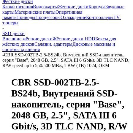
Жесткие диски
Блоки питания
Видеокарты
Жесткие диски
Корпуса
Звуковые
карты
Материнские платы
Оперативная
память
Приводы
Процессоры
Охлаждение
Контроллеры
TV-
тюнеры
-
SSD диски
Внешние жёсткие диски
Жёсткие диски HDD
Боксы для
жёстких дисков
Салазки, адаптеры
Дисковые массивы и
системы хранения
-
CBR SSD-002TB-2.5-BS24b, Внутренний SSD-накопитель,
серия "Base", 2048 GB, 2.5", SATA III 6 Gbit/s, 3D TLC NAND,
R/W speed up to 550/500 MB/s, TBW (TB) 1024, OEM
CBR SSD-002TB-2.5-
BS24b, Внутренний SSD-
накопитель, серия "Base",
2048 GB, 2.5", SATA III 6
Gbit/s, 3D TLC NAND, R/W