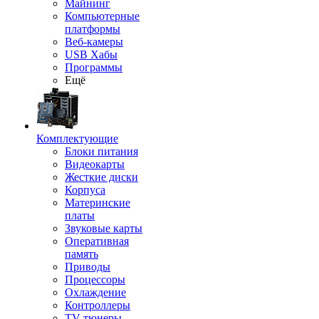
Майнинг
Компьютерные
платформы
Веб-камеры
USB Хабы
Программы
Ещё
Комплектующие
Блоки питания
Видеокарты
Жесткие диски
Корпуса
Материнские
платы
Звуковые карты
Оперативная
память
Приводы
Процессоры
Охлаждение
Контроллеры
TV-тюнеры