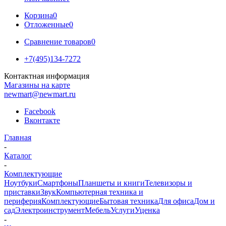
Корзина
0
Отложенные
0
Сравнение товаров
0
+7(495)134-7272
Контактная информация
Магазины на карте
newmart@newmart.ru
Facebook
Вконтакте
Главная
-
Каталог
-
Комплектующие
Ноутбуки
Смартфоны
Планшеты и книги
Телевизоры и
приставки
Звук
Компьютерная техника и
периферия
Комплектующие
Бытовая техника
Для офиса
Дом и
сад
Электроинструмент
Мебель
Услуги
Уценка
-