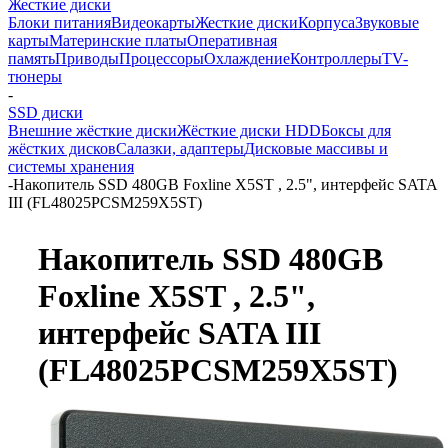
Жесткие диски
Блоки питания
Видеокарты
Жесткие диски
Корпуса
Звуковые
карты
Материнские платы
Оперативная
память
Приводы
Процессоры
Охлаждение
Контроллеры
TV-
тюнеры
-
SSD диски
Внешние жёсткие диски
Жёсткие диски HDD
Боксы для
жёстких дисков
Салазки, адаптеры
Дисковые массивы и
системы хранения
-
Накопитель SSD 480GB Foxline X5ST , 2.5", интерфейс SATA
III (FL48025PCSM259X5ST)
Накопитель SSD 480GB
Foxline X5ST , 2.5",
интерфейс SATA III
(FL48025PCSM259X5ST)