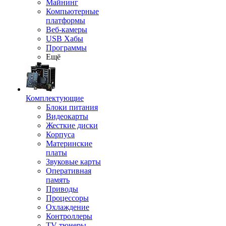
Майнинг
Компьютерные
платформы
Веб-камеры
USB Хабы
Программы
Ещё
Комплектующие
Блоки питания
Видеокарты
Жесткие диски
Корпуса
Материнские
платы
Звуковые карты
Оперативная
память
Приводы
Процессоры
Охлаждение
Контроллеры
TV-тюнеры