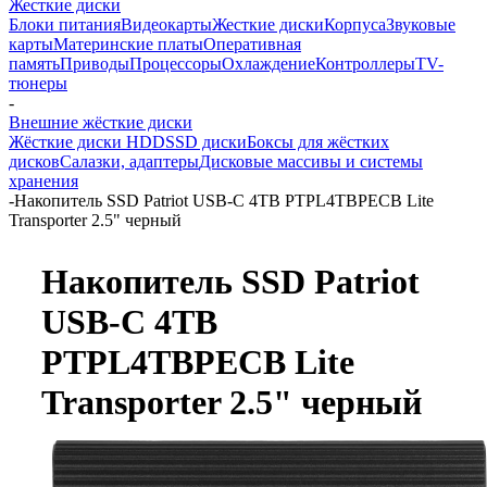
Жесткие диски
Блоки питания
Видеокарты
Жесткие диски
Корпуса
Звуковые
карты
Материнские платы
Оперативная
память
Приводы
Процессоры
Охлаждение
Контроллеры
TV-
тюнеры
-
Внешние жёсткие диски
Жёсткие диски HDD
SSD диски
Боксы для жёстких
дисков
Салазки, адаптеры
Дисковые массивы и системы
хранения
-
Накопитель SSD Patriot USB-C 4TB PTPL4TBPECB Lite
Transporter 2.5" черный
Накопитель SSD Patriot
USB-C 4TB
PTPL4TBPECB Lite
Transporter 2.5" черный