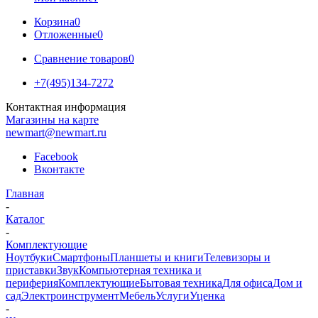
Корзина
0
Отложенные
0
Сравнение товаров
0
+7(495)134-7272
Контактная информация
Магазины на карте
newmart@newmart.ru
Facebook
Вконтакте
Главная
-
Каталог
-
Комплектующие
Ноутбуки
Смартфоны
Планшеты и книги
Телевизоры и
приставки
Звук
Компьютерная техника и
периферия
Комплектующие
Бытовая техника
Для офиса
Дом и
сад
Электроинструмент
Мебель
Услуги
Уценка
-