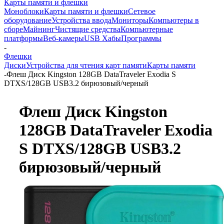
Карты памяти и флешки
Моноблоки
Карты памяти и флешки
Сетевое
оборудование
Устройства ввода
Мониторы
Компьютеры в
сборе
Майнинг
Чистящие средства
Компьютерные
платформы
Веб-камеры
USB Хабы
Программы
-
Флешки
Диски
Устройства для чтения карт памяти
Карты памяти
-
Флеш Диск Kingston 128GB DataTraveler Exodia S
DTXS/128GB USB3.2 бирюзовый/черный
Флеш Диск Kingston
128GB DataTraveler Exodia
S DTXS/128GB USB3.2
бирюзовый/черный