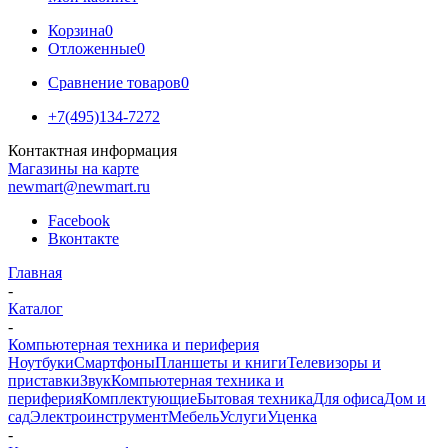
Корзина
0
Отложенные
0
Сравнение товаров
0
+7(495)134-7272
Контактная информация
Магазины на карте
newmart@newmart.ru
Facebook
Вконтакте
Главная
-
Каталог
-
Компьютерная техника и периферия
Ноутбуки
Смартфоны
Планшеты и книги
Телевизоры и
приставки
Звук
Компьютерная техника и
периферия
Комплектующие
Бытовая техника
Для офиса
Дом и
сад
Электроинструмент
Мебель
Услуги
Уценка
-