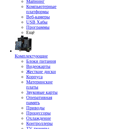
Майнинг
Компьютерные
платформы
Веб-камеры
USB Хабы
Программы
Ещё
Комплектующие
Блоки питания
Видеокарты
Жесткие диски
Корпуса
Материнские
платы
Звуковые карты
Оперативная
память
Приводы
Процессоры
Охлаждение
Контроллеры
TV-тюнеры