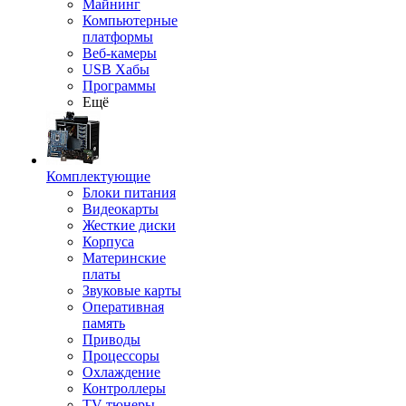
Майнинг
Компьютерные
платформы
Веб-камеры
USB Хабы
Программы
Ещё
Комплектующие
Блоки питания
Видеокарты
Жесткие диски
Корпуса
Материнские
платы
Звуковые карты
Оперативная
память
Приводы
Процессоры
Охлаждение
Контроллеры
TV-тюнеры