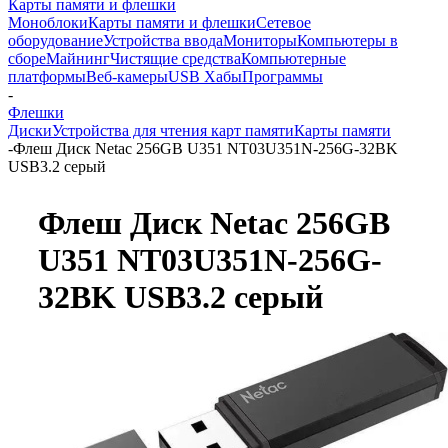
Карты памяти и флешки
Моноблоки
Карты памяти и флешки
Сетевое
оборудование
Устройства ввода
Мониторы
Компьютеры в
сборе
Майнинг
Чистящие средства
Компьютерные
платформы
Веб-камеры
USB Хабы
Программы
-
Флешки
Диски
Устройства для чтения карт памяти
Карты памяти
-
Флеш Диск Netac 256GB U351 NT03U351N-256G-32BK
USB3.2 серый
Флеш Диск Netac 256GB
U351 NT03U351N-256G-
32BK USB3.2 серый