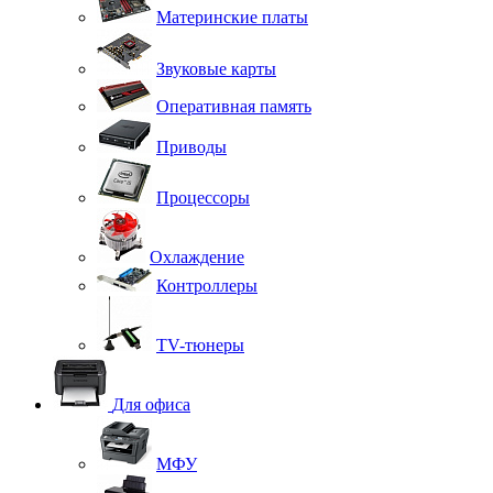
Материнские платы
Звуковые карты
Оперативная память
Приводы
Процессоры
Охлаждение
Контроллеры
TV-тюнеры
Для офиса
МФУ