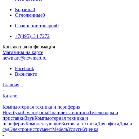
Корзина
0
Отложенные
0
Сравнение товаров
0
+7(495)134-7272
Контактная информация
Магазины на карте
newmart@newmart.ru
Facebook
Вконтакте
Главная
-
Каталог
-
Компьютерная техника и периферия
Ноутбуки
Смартфоны
Планшеты и книги
Телевизоры и
приставки
Звук
Компьютерная техника и
периферия
Комплектующие
Бытовая техника
Для офиса
Дом и
сад
Электроинструмент
Мебель
Услуги
Уценка
-