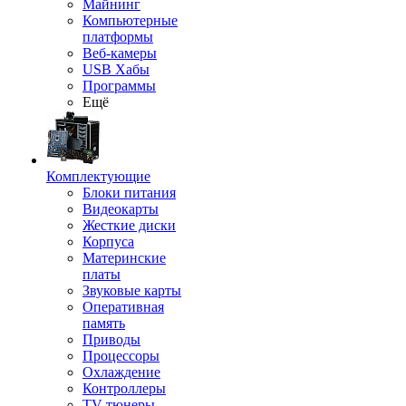
Майнинг
Компьютерные
платформы
Веб-камеры
USB Хабы
Программы
Ещё
Комплектующие
Блоки питания
Видеокарты
Жесткие диски
Корпуса
Материнские
платы
Звуковые карты
Оперативная
память
Приводы
Процессоры
Охлаждение
Контроллеры
TV-тюнеры