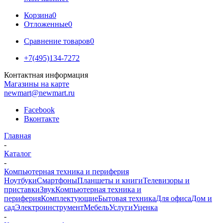
Корзина
0
Отложенные
0
Сравнение товаров
0
+7(495)134-7272
Контактная информация
Магазины на карте
newmart@newmart.ru
Facebook
Вконтакте
Главная
-
Каталог
-
Компьютерная техника и периферия
Ноутбуки
Смартфоны
Планшеты и книги
Телевизоры и
приставки
Звук
Компьютерная техника и
периферия
Комплектующие
Бытовая техника
Для офиса
Дом и
сад
Электроинструмент
Мебель
Услуги
Уценка
-