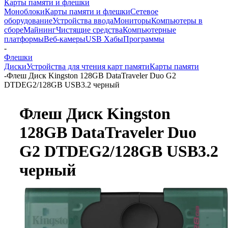
Карты памяти и флешки
Моноблоки
Карты памяти и флешки
Сетевое
оборудование
Устройства ввода
Мониторы
Компьютеры в
сборе
Майнинг
Чистящие средства
Компьютерные
платформы
Веб-камеры
USB Хабы
Программы
-
Флешки
Диски
Устройства для чтения карт памяти
Карты памяти
-
Флеш Диск Kingston 128GB DataTraveler Duo G2
DTDEG2/128GB USB3.2 черный
Флеш Диск Kingston
128GB DataTraveler Duo
G2 DTDEG2/128GB USB3.2
черный