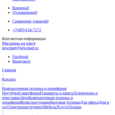
Корзина
0
Отложенные
0
Сравнение товаров
0
+7(495)134-7272
Контактная информация
Магазины на карте
newmart@newmart.ru
Facebook
Вконтакте
Главная
-
Каталог
-
Компьютерная техника и периферия
Ноутбуки
Смартфоны
Планшеты и книги
Телевизоры и
приставки
Звук
Компьютерная техника и
периферия
Комплектующие
Бытовая техника
Для офиса
Дом и
сад
Электроинструмент
Мебель
Услуги
Уценка
-