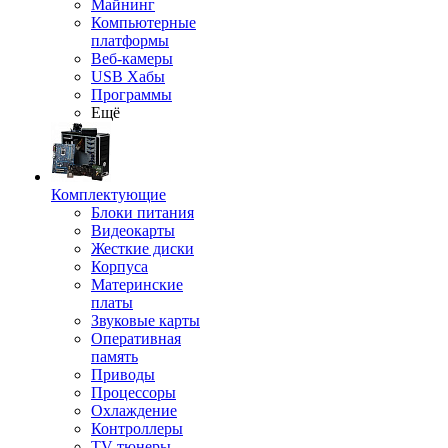
Майнинг
Компьютерные
платформы
Веб-камеры
USB Хабы
Программы
Ещё
Комплектующие
Блоки питания
Видеокарты
Жесткие диски
Корпуса
Материнские
платы
Звуковые карты
Оперативная
память
Приводы
Процессоры
Охлаждение
Контроллеры
TV-тюнеры