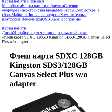
Карты памяти и флешки
Моноблоки
Карты памяти и флешки
Сетевое
оборудование
Устройства ввода
Мониторы
Компьютеры в
сборе
Майнинг
Чистящие средства
Компьютерные
платформы
Веб-камеры
USB Хабы
Программы
-
Карты памяти
Диски
Устройства для чтения карт памяти
Флешки
-
Флеш карта SDXC 128GB Kingston SDS3/128GB Canvas Select
Plus w/o adapter
Флеш карта SDXC 128GB
Kingston SDS3/128GB
Canvas Select Plus w/o
adapter