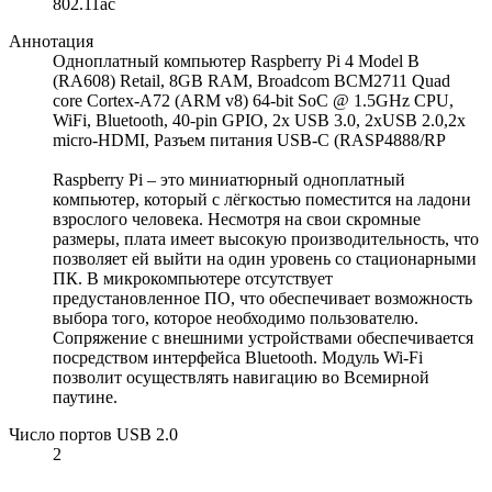
802.11ac
Аннотация
Одноплатный компьютер Raspberry Pi 4 Model B
(RA608) Retail, 8GB RAM, Broadcom BCM2711 Quad
core Cortex-A72 (ARM v8) 64-bit SoC @ 1.5GHz CPU,
WiFi, Bluetooth, 40-pin GPIO, 2x USB 3.0, 2xUSB 2.0,2x
micro-HDMI, Разъем питания USB-C (RASP4888/RP
Raspberry Pi – это миниатюрный одноплатный
компьютер, который с лёгкостью поместится на ладони
взрослого человека. Несмотря на свои скромные
размеры, плата имеет высокую производительность, что
позволяет ей выйти на один уровень со стационарными
ПК. В микрокомпьютере отсутствует
предустановленное ПО, что обеспечивает возможность
выбора того, которое необходимо пользователю.
Сопряжение с внешними устройствами обеспечивается
посредством интерфейса Bluetooth. Модуль Wi-Fi
позволит осуществлять навигацию во Всемирной
паутине.
Число портов USB 2.0
2