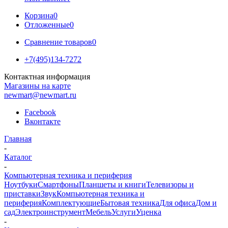
Корзина
0
Отложенные
0
Сравнение товаров
0
+7(495)134-7272
Контактная информация
Магазины на карте
newmart@newmart.ru
Facebook
Вконтакте
Главная
-
Каталог
-
Компьютерная техника и периферия
Ноутбуки
Смартфоны
Планшеты и книги
Телевизоры и
приставки
Звук
Компьютерная техника и
периферия
Комплектующие
Бытовая техника
Для офиса
Дом и
сад
Электроинструмент
Мебель
Услуги
Уценка
-