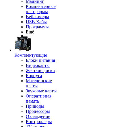
Майнинг
Компьютерные
платформы
Веб-камеры
USB Хабы
Программы
Ещё
Комплектующие
Блоки питания
Видеокарты
Жесткие диски
Корпуса
Материнские
платы
Звуковые карты
Оперативная
память
Приводы
Процессоры
Охлаждение
Контроллеры
TV-тюнеры