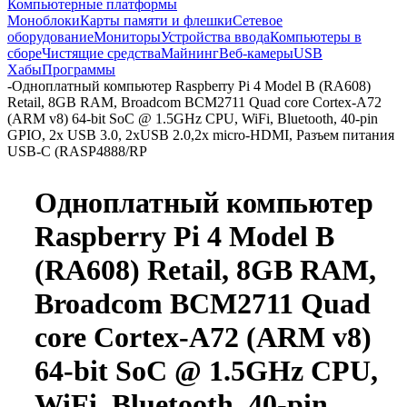
Компьютерные платформы
Моноблоки
Карты памяти и флешки
Сетевое
оборудование
Мониторы
Устройства ввода
Компьютеры в
сборе
Чистящие средства
Майнинг
Веб-камеры
USB
Хабы
Программы
-
Одноплатный компьютер Raspberry Pi 4 Model B (RA608)
Retail, 8GB RAM, Broadcom BCM2711 Quad core Cortex-A72
(ARM v8) 64-bit SoC @ 1.5GHz CPU, WiFi, Bluetooth, 40-pin
GPIO, 2x USB 3.0, 2xUSB 2.0,2x micro-HDMI, Разъем питания
USB-C (RASP4888/RP
Одноплатный компьютер
Raspberry Pi 4 Model B
(RA608) Retail, 8GB RAM,
Broadcom BCM2711 Quad
core Cortex-A72 (ARM v8)
64-bit SoC @ 1.5GHz CPU,
WiFi, Bluetooth, 40-pin