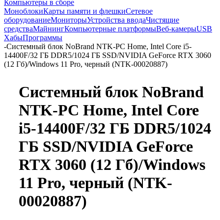
Компьютеры в сборе
Моноблоки
Карты памяти и флешки
Сетевое
оборудование
Мониторы
Устройства ввода
Чистящие
средства
Майнинг
Компьютерные платформы
Веб-камеры
USB
Хабы
Программы
-
Системный блок NoBrand NTK-PC Home, Intel Core i5-
14400F/32 ГБ DDR5/1024 ГБ SSD/NVIDIA GeForce RTX 3060
(12 Гб)/Windows 11 Pro, черный (NTK-00020887)
Системный блок NoBrand
NTK-PC Home, Intel Core
i5-14400F/32 ГБ DDR5/1024
ГБ SSD/NVIDIA GeForce
RTX 3060 (12 Гб)/Windows
11 Pro, черный (NTK-
00020887)