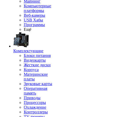
Майнинг
Компьютерные
платформы
Веб-камеры
USB Хабы
Программы
Ещё
Комплектующие
Блоки питания
Видеокарты
Жесткие диски
Корпуса
Материнские
платы
Звуковые карты
Оперативная
память
Приводы
Процессоры
Охлаждение
Контроллеры
TV-тюнеры