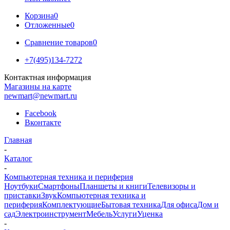
Корзина
0
Отложенные
0
Сравнение товаров
0
+7(495)134-7272
Контактная информация
Магазины на карте
newmart@newmart.ru
Facebook
Вконтакте
Главная
-
Каталог
-
Компьютерная техника и периферия
Ноутбуки
Смартфоны
Планшеты и книги
Телевизоры и
приставки
Звук
Компьютерная техника и
периферия
Комплектующие
Бытовая техника
Для офиса
Дом и
сад
Электроинструмент
Мебель
Услуги
Уценка
-