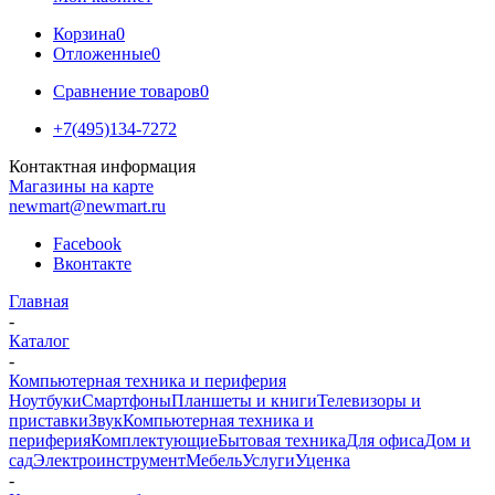
Корзина
0
Отложенные
0
Сравнение товаров
0
+7(495)134-7272
Контактная информация
Магазины на карте
newmart@newmart.ru
Facebook
Вконтакте
Главная
-
Каталог
-
Компьютерная техника и периферия
Ноутбуки
Смартфоны
Планшеты и книги
Телевизоры и
приставки
Звук
Компьютерная техника и
периферия
Комплектующие
Бытовая техника
Для офиса
Дом и
сад
Электроинструмент
Мебель
Услуги
Уценка
-