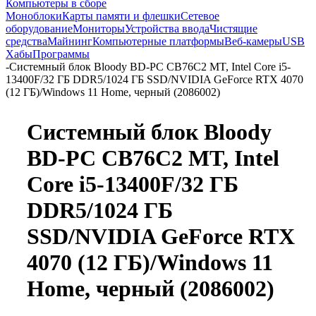
Компьютеры в сборе
Моноблоки
Карты памяти и флешки
Сетевое
оборудование
Мониторы
Устройства ввода
Чистящие
средства
Майнинг
Компьютерные платформы
Веб-камеры
USB
Хабы
Программы
-
Системный блок Bloody BD-PC CB76C2 MT, Intel Core i5-
13400F/32 ГБ DDR5/1024 ГБ SSD/NVIDIA GeForce RTX 4070
(12 ГБ)/Windows 11 Home, черный (2086002)
Системный блок Bloody
BD-PC CB76C2 MT, Intel
Core i5-13400F/32 ГБ
DDR5/1024 ГБ
SSD/NVIDIA GeForce RTX
4070 (12 ГБ)/Windows 11
Home, черный (2086002)