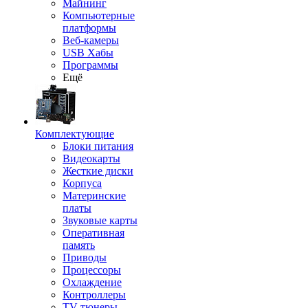
Майнинг
Компьютерные
платформы
Веб-камеры
USB Хабы
Программы
Ещё
Комплектующие
Блоки питания
Видеокарты
Жесткие диски
Корпуса
Материнские
платы
Звуковые карты
Оперативная
память
Приводы
Процессоры
Охлаждение
Контроллеры
TV-тюнеры