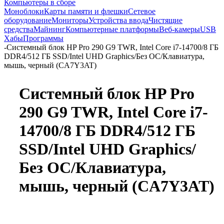
Компьютеры в сборе
Моноблоки
Карты памяти и флешки
Сетевое
оборудование
Мониторы
Устройства ввода
Чистящие
средства
Майнинг
Компьютерные платформы
Веб-камеры
USB
Хабы
Программы
-
Системный блок HP Pro 290 G9 TWR, Intel Core i7-14700/8 ГБ
DDR4/512 ГБ SSD/Intel UHD Graphics/Без ОС/Клавиатура,
мышь, черный (CA7Y3AT)
Системный блок HP Pro
290 G9 TWR, Intel Core i7-
14700/8 ГБ DDR4/512 ГБ
SSD/Intel UHD Graphics/
Без ОС/Клавиатура,
мышь, черный (CA7Y3AT)