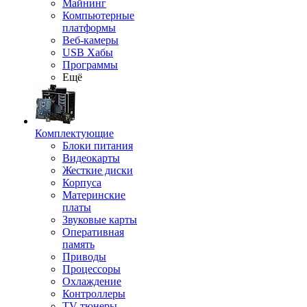
Майнинг
Компьютерные
платформы
Веб-камеры
USB Хабы
Программы
Ещё
Комплектующие
Блоки питания
Видеокарты
Жесткие диски
Корпуса
Материнские
платы
Звуковые карты
Оперативная
память
Приводы
Процессоры
Охлаждение
Контроллеры
TV-тюнеры