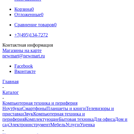
Корзина
0
Отложенные
0
Сравнение товаров
0
+7(495)134-7272
Контактная информация
Магазины на карте
newmart@newmart.ru
Facebook
Вконтакте
Главная
-
Каталог
-
Компьютерная техника и периферия
Ноутбуки
Смартфоны
Планшеты и книги
Телевизоры и
приставки
Звук
Компьютерная техника и
периферия
Комплектующие
Бытовая техника
Для офиса
Дом и
сад
Электроинструмент
Мебель
Услуги
Уценка
-