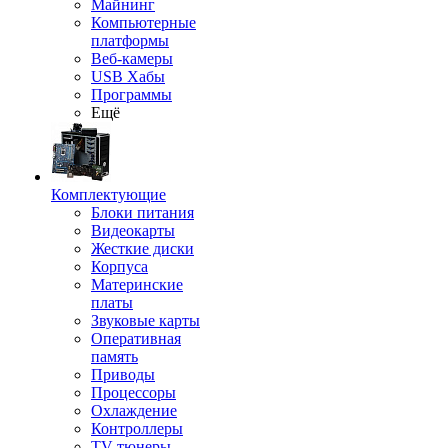
Майнинг
Компьютерные
платформы
Веб-камеры
USB Хабы
Программы
Ещё
Комплектующие
Блоки питания
Видеокарты
Жесткие диски
Корпуса
Материнские
платы
Звуковые карты
Оперативная
память
Приводы
Процессоры
Охлаждение
Контроллеры
TV-тюнеры