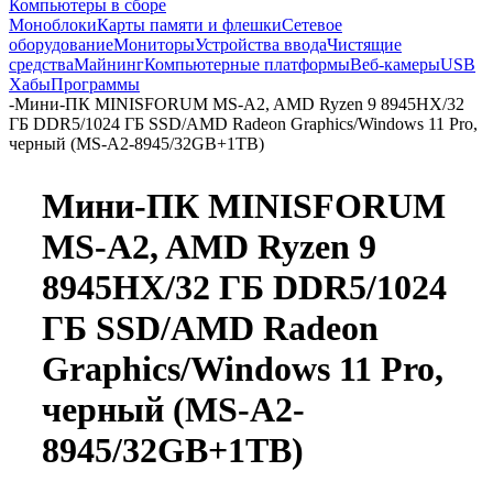
Компьютеры в сборе
Моноблоки
Карты памяти и флешки
Сетевое
оборудование
Мониторы
Устройства ввода
Чистящие
средства
Майнинг
Компьютерные платформы
Веб-камеры
USB
Хабы
Программы
-
Мини-ПК MINISFORUM MS-A2, AMD Ryzen 9 8945HX/32
ГБ DDR5/1024 ГБ SSD/AMD Radeon Graphics/Windows 11 Pro,
черный (MS-A2-8945/32GB+1TB)
Мини-ПК MINISFORUM
MS-A2, AMD Ryzen 9
8945HX/32 ГБ DDR5/1024
ГБ SSD/AMD Radeon
Graphics/Windows 11 Pro,
черный (MS-A2-
8945/32GB+1TB)