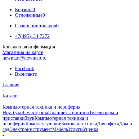
Корзина
0
Отложенные
0
Сравнение товаров
0
+7(495)134-7272
Контактная информация
Магазины на карте
newmart@newmart.ru
Facebook
Вконтакте
Главная
-
Каталог
-
Компьютерная техника и периферия
Ноутбуки
Смартфоны
Планшеты и книги
Телевизоры и
приставки
Звук
Компьютерная техника и
периферия
Комплектующие
Бытовая техника
Для офиса
Дом и
сад
Электроинструмент
Мебель
Услуги
Уценка
-