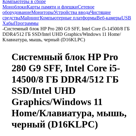
Компьютеры в сборе
Моноблоки
Карты памяти и флешки
Сетевое
оборудование
Мониторы
Устройства ввода
Чистящие
средства
Майнинг
Компьютерные платформы
Веб-камеры
USB
Хабы
Программы
-
Системный блок HP Pro 280 G9 SFF, Intel Core i5-14500/8 ГБ
DDR4/512 ГБ SSD/Intel UHD Graphics/Windows 11 Home/
Клавиатура, мышь, черный (D16KLPC)
Системный блок HP Pro
280 G9 SFF, Intel Core i5-
14500/8 ГБ DDR4/512 ГБ
SSD/Intel UHD
Graphics/Windows 11
Home/Клавиатура, мышь,
черный (D16KLPC)