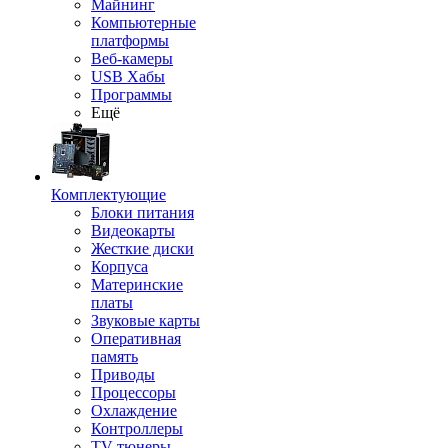
Майнинг
Компьютерные
платформы
Веб-камеры
USB Хабы
Программы
Ещё
Комплектующие
Блоки питания
Видеокарты
Жесткие диски
Корпуса
Материнские
платы
Звуковые карты
Оперативная
память
Приводы
Процессоры
Охлаждение
Контроллеры
TV-тюнеры