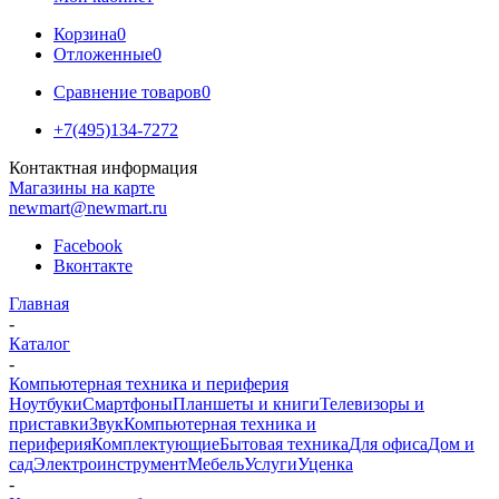
Корзина
0
Отложенные
0
Сравнение товаров
0
+7(495)134-7272
Контактная информация
Магазины на карте
newmart@newmart.ru
Facebook
Вконтакте
Главная
-
Каталог
-
Компьютерная техника и периферия
Ноутбуки
Смартфоны
Планшеты и книги
Телевизоры и
приставки
Звук
Компьютерная техника и
периферия
Комплектующие
Бытовая техника
Для офиса
Дом и
сад
Электроинструмент
Мебель
Услуги
Уценка
-