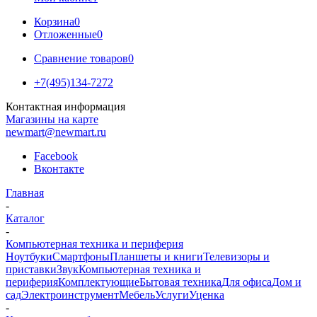
Корзина
0
Отложенные
0
Сравнение товаров
0
+7(495)134-7272
Контактная информация
Магазины на карте
newmart@newmart.ru
Facebook
Вконтакте
Главная
-
Каталог
-
Компьютерная техника и периферия
Ноутбуки
Смартфоны
Планшеты и книги
Телевизоры и
приставки
Звук
Компьютерная техника и
периферия
Комплектующие
Бытовая техника
Для офиса
Дом и
сад
Электроинструмент
Мебель
Услуги
Уценка
-