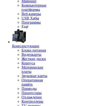
Майнинг
Компьютерные
платформы
Веб-камеры
USB Хабы
Программы
Ещё
Комплектующие
Блоки питания
Видеокарты
Жесткие диски
Корпуса
Материнские
платы
Звуковые карты
Оперативная
память
Приводы
Процессоры
Охлаждение
Контроллеры
TV-тюнеры