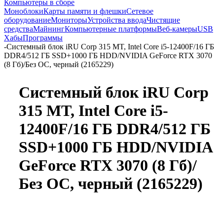
Компьютеры в сборе
Моноблоки
Карты памяти и флешки
Сетевое
оборудование
Мониторы
Устройства ввода
Чистящие
средства
Майнинг
Компьютерные платформы
Веб-камеры
USB
Хабы
Программы
-
Системный блок iRU Corp 315 MT, Intel Core i5-12400F/16 ГБ
DDR4/512 ГБ SSD+1000 ГБ HDD/NVIDIA GeForce RTX 3070
(8 Гб)/Без ОС, черный (2165229)
Системный блок iRU Corp
315 MT, Intel Core i5-
12400F/16 ГБ DDR4/512 ГБ
SSD+1000 ГБ HDD/NVIDIA
GeForce RTX 3070 (8 Гб)/
Без ОС, черный (2165229)