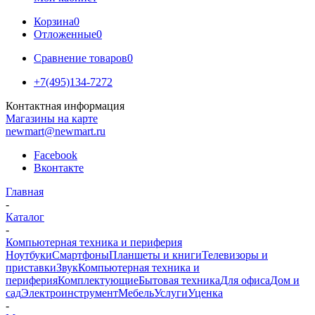
Корзина
0
Отложенные
0
Сравнение товаров
0
+7(495)134-7272
Контактная информация
Магазины на карте
newmart@newmart.ru
Facebook
Вконтакте
Главная
-
Каталог
-
Компьютерная техника и периферия
Ноутбуки
Смартфоны
Планшеты и книги
Телевизоры и
приставки
Звук
Компьютерная техника и
периферия
Комплектующие
Бытовая техника
Для офиса
Дом и
сад
Электроинструмент
Мебель
Услуги
Уценка
-