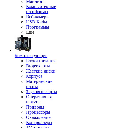
Майнинг
Компьютерные
платформы
Веб-камеры
USB Хабы
Программы
Ещё
Комплектующие
Блоки питания
Видеокарты
Жесткие диски
Корпуса
Материнские
платы
Звуковые карты
Оперативная
память
Приводы
Процессоры
Охлаждение
Контроллеры
TV-тюнеры