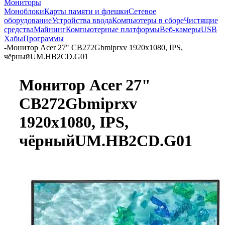
Мониторы
Моноблоки
Карты памяти и флешки
Сетевое
оборудование
Устройства ввода
Компьютеры в сборе
Чистящие
средства
Майнинг
Компьютерные платформы
Веб-камеры
USB
Хабы
Программы
-
Монитор Acer 27" CB272Gbmiprxv 1920x1080, IPS,
чёрныйUM.HB2CD.G01
Монитор Acer 27"
CB272Gbmiprxv
1920x1080, IPS,
чёрныйUM.HB2CD.G01