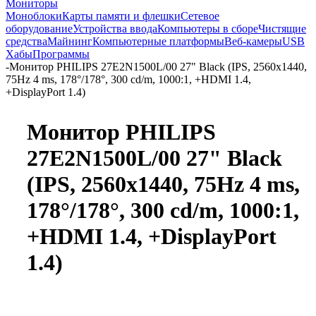
Мониторы
Моноблоки
Карты памяти и флешки
Сетевое
оборудование
Устройства ввода
Компьютеры в сборе
Чистящие
средства
Майнинг
Компьютерные платформы
Веб-камеры
USB
Хабы
Программы
-
Монитор PHILIPS 27E2N1500L/00 27" Black (IPS, 2560x1440,
75Hz 4 ms, 178°/178°, 300 cd/m, 1000:1, +HDMI 1.4,
+DisplayPort 1.4)
Монитор PHILIPS
27E2N1500L/00 27" Black
(IPS, 2560x1440, 75Hz 4 ms,
178°/178°, 300 cd/m, 1000:1,
+HDMI 1.4, +DisplayPort
1.4)