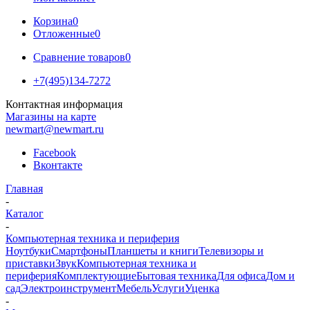
Корзина
0
Отложенные
0
Сравнение товаров
0
+7(495)134-7272
Контактная информация
Магазины на карте
newmart@newmart.ru
Facebook
Вконтакте
Главная
-
Каталог
-
Компьютерная техника и периферия
Ноутбуки
Смартфоны
Планшеты и книги
Телевизоры и
приставки
Звук
Компьютерная техника и
периферия
Комплектующие
Бытовая техника
Для офиса
Дом и
сад
Электроинструмент
Мебель
Услуги
Уценка
-