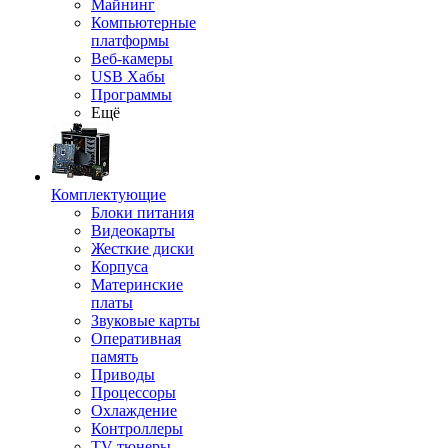
Майнинг
Компьютерные
платформы
Веб-камеры
USB Хабы
Программы
Ещё
Комплектующие
Блоки питания
Видеокарты
Жесткие диски
Корпуса
Материнские
платы
Звуковые карты
Оперативная
память
Приводы
Процессоры
Охлаждение
Контроллеры
TV-тюнеры