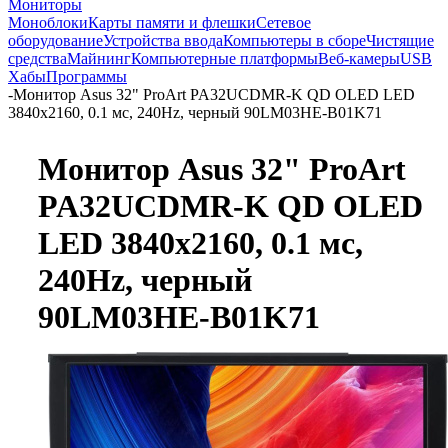
Мониторы
Моноблоки
Карты памяти и флешки
Сетевое
оборудование
Устройства ввода
Компьютеры в сборе
Чистящие
средства
Майнинг
Компьютерные платформы
Веб-камеры
USB
Хабы
Программы
-
Монитор Asus 32" ProArt PA32UCDMR-K QD OLED LED
3840x2160, 0.1 мс, 240Hz, черный 90LM03HE-B01K71
Монитор Asus 32" ProArt
PA32UCDMR-K QD OLED
LED 3840x2160, 0.1 мс,
240Hz, черный
90LM03HE-B01K71