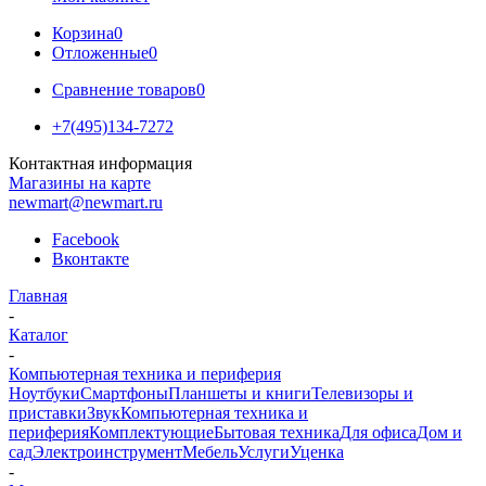
Корзина
0
Отложенные
0
Сравнение товаров
0
+7(495)134-7272
Контактная информация
Магазины на карте
newmart@newmart.ru
Facebook
Вконтакте
Главная
-
Каталог
-
Компьютерная техника и периферия
Ноутбуки
Смартфоны
Планшеты и книги
Телевизоры и
приставки
Звук
Компьютерная техника и
периферия
Комплектующие
Бытовая техника
Для офиса
Дом и
сад
Электроинструмент
Мебель
Услуги
Уценка
-