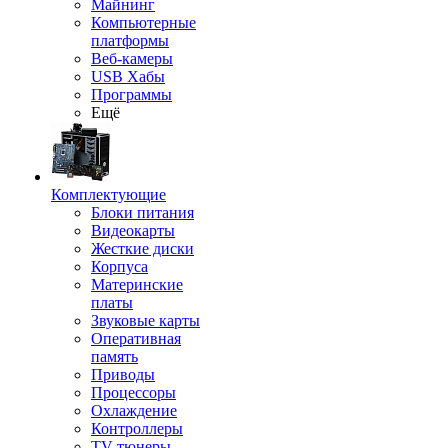
Майнинг
Компьютерные
платформы
Веб-камеры
USB Хабы
Программы
Ещё
Комплектующие
Блоки питания
Видеокарты
Жесткие диски
Корпуса
Материнские
платы
Звуковые карты
Оперативная
память
Приводы
Процессоры
Охлаждение
Контроллеры
TV-тюнеры