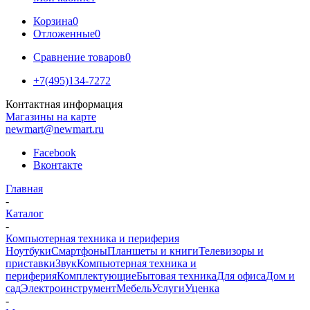
Корзина
0
Отложенные
0
Сравнение товаров
0
+7(495)134-7272
Контактная информация
Магазины на карте
newmart@newmart.ru
Facebook
Вконтакте
Главная
-
Каталог
-
Компьютерная техника и периферия
Ноутбуки
Смартфоны
Планшеты и книги
Телевизоры и
приставки
Звук
Компьютерная техника и
периферия
Комплектующие
Бытовая техника
Для офиса
Дом и
сад
Электроинструмент
Мебель
Услуги
Уценка
-