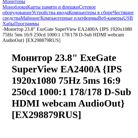
Мониторы
Моноблоки
Карты памяти и флешки
Сетевое
оборудование
Устройства ввода
Компьютеры в сборе
Чистящие
средства
Майнинг
Компьютерные платформы
Веб-камеры
USB
Хабы
Программы
-
Монитор 23.8" ExeGate SuperView EA2400A {IPS 1920x1080
75Hz 5ms 16:9 250cd 1000:1 178/178 D-Sub HDMI webcam
AudioOut} [EX298879RUS]
Монитор 23.8" ExeGate
SuperView EA2400A {IPS
1920x1080 75Hz 5ms 16:9
250cd 1000:1 178/178 D-Sub
HDMI webcam AudioOut}
[EX298879RUS]