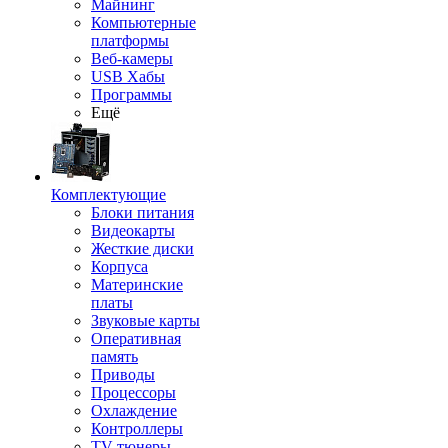
Майнинг
Компьютерные
платформы
Веб-камеры
USB Хабы
Программы
Ещё
Комплектующие
Блоки питания
Видеокарты
Жесткие диски
Корпуса
Материнские
платы
Звуковые карты
Оперативная
память
Приводы
Процессоры
Охлаждение
Контроллеры
TV-тюнеры