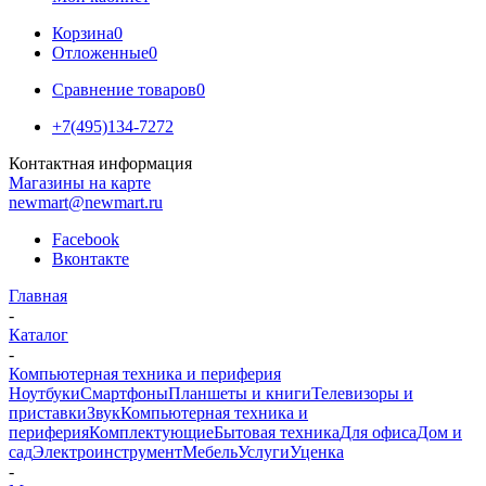
Корзина
0
Отложенные
0
Сравнение товаров
0
+7(495)134-7272
Контактная информация
Магазины на карте
newmart@newmart.ru
Facebook
Вконтакте
Главная
-
Каталог
-
Компьютерная техника и периферия
Ноутбуки
Смартфоны
Планшеты и книги
Телевизоры и
приставки
Звук
Компьютерная техника и
периферия
Комплектующие
Бытовая техника
Для офиса
Дом и
сад
Электроинструмент
Мебель
Услуги
Уценка
-