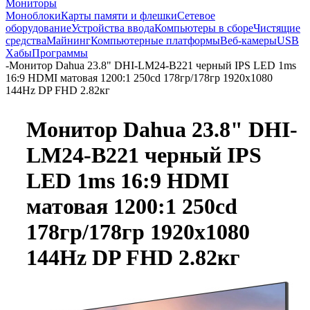
Мониторы
Моноблоки
Карты памяти и флешки
Сетевое
оборудование
Устройства ввода
Компьютеры в сборе
Чистящие
средства
Майнинг
Компьютерные платформы
Веб-камеры
USB
Хабы
Программы
-
Монитор Dahua 23.8" DHI-LM24-B221 черный IPS LED 1ms
16:9 HDMI матовая 1200:1 250cd 178гр/178гр 1920x1080
144Hz DP FHD 2.82кг
Монитор Dahua 23.8" DHI-
LM24-B221 черный IPS
LED 1ms 16:9 HDMI
матовая 1200:1 250cd
178гр/178гр 1920x1080
144Hz DP FHD 2.82кг