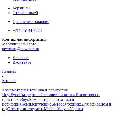
Корзина
0
Отложенные
0
Сравнение товаров
0
+7(495)134-7272
Контактная информация
Магазины на карте
newmart@newmart.ru
Facebook
Вконтакте
Главная
-
Каталог
-
Компьютерная техника и периферия
Ноутбуки
Смартфоны
Планшеты и книги
Телевизоры и
приставки
Звук
Компьютерная техника и
периферия
Комплектующие
Бытовая техника
Для офиса
Дом и
сад
Электроинструмент
Мебель
Услуги
Уценка
-