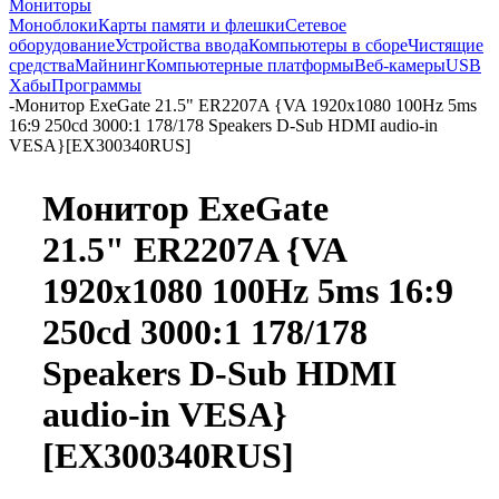
Мониторы
Моноблоки
Карты памяти и флешки
Сетевое
оборудование
Устройства ввода
Компьютеры в сборе
Чистящие
средства
Майнинг
Компьютерные платформы
Веб-камеры
USB
Хабы
Программы
-
Монитор ExeGate 21.5" ER2207A {VA 1920x1080 100Hz 5ms
16:9 250cd 3000:1 178/178 Speakers D-Sub HDMI audio-in
VESA}[EX300340RUS]
Монитор ExeGate
21.5" ER2207A {VA
1920x1080 100Hz 5ms 16:9
250cd 3000:1 178/178
Speakers D-Sub HDMI
audio-in VESA}
[EX300340RUS]