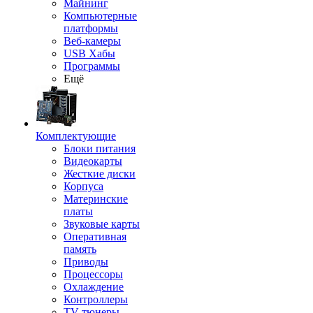
Майнинг
Компьютерные
платформы
Веб-камеры
USB Хабы
Программы
Ещё
Комплектующие
Блоки питания
Видеокарты
Жесткие диски
Корпуса
Материнские
платы
Звуковые карты
Оперативная
память
Приводы
Процессоры
Охлаждение
Контроллеры
TV-тюнеры