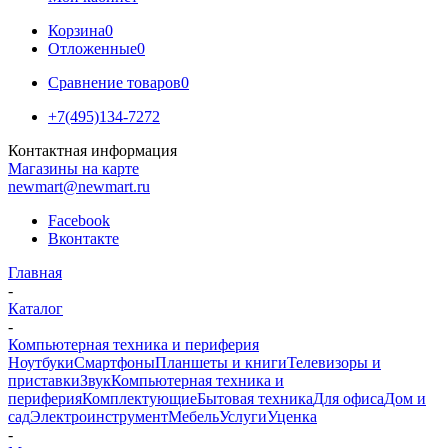
Корзина
0
Отложенные
0
Сравнение товаров
0
+7(495)134-7272
Контактная информация
Магазины на карте
newmart@newmart.ru
Facebook
Вконтакте
Главная
-
Каталог
-
Компьютерная техника и периферия
Ноутбуки
Смартфоны
Планшеты и книги
Телевизоры и
приставки
Звук
Компьютерная техника и
периферия
Комплектующие
Бытовая техника
Для офиса
Дом и
сад
Электроинструмент
Мебель
Услуги
Уценка
-