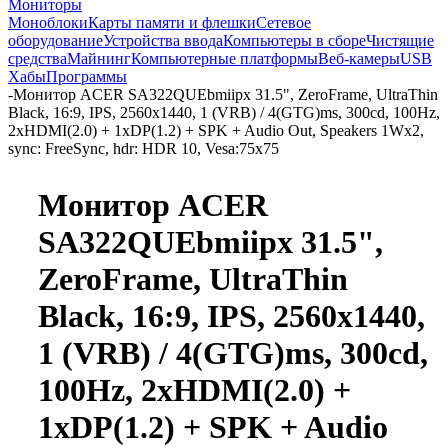
Мониторы
Моноблоки
Карты памяти и флешки
Сетевое
оборудование
Устройства ввода
Компьютеры в сборе
Чистящие
средства
Майнинг
Компьютерные платформы
Веб-камеры
USB
Хабы
Программы
-
Монитор ACER SA322QUEbmiipx 31.5", ZeroFrame, UltraThin
Black, 16:9, IPS, 2560x1440, 1 (VRB) / 4(GTG)ms, 300cd, 100Hz,
2xHDMI(2.0) + 1xDP(1.2) + SPK + Audio Out, Speakers 1Wx2,
sync: FreeSync, hdr: HDR 10, Vesa:75x75
Монитор ACER
SA322QUEbmiipx 31.5",
ZeroFrame, UltraThin
Black, 16:9, IPS, 2560x1440,
1 (VRB) / 4(GTG)ms, 300cd,
100Hz, 2xHDMI(2.0) +
1xDP(1.2) + SPK + Audio