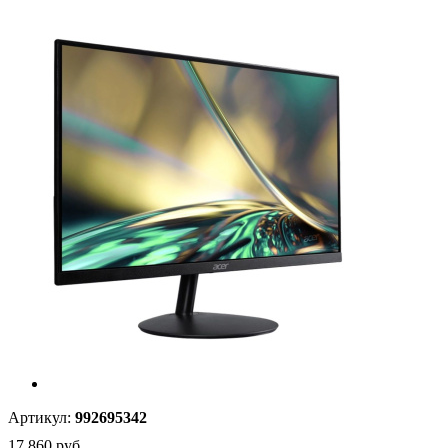
Артикул:
992695342
17 860
руб.