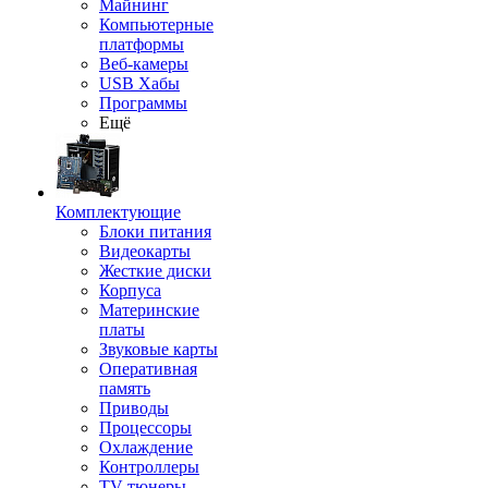
Майнинг
Компьютерные
платформы
Веб-камеры
USB Хабы
Программы
Ещё
Комплектующие
Блоки питания
Видеокарты
Жесткие диски
Корпуса
Материнские
платы
Звуковые карты
Оперативная
память
Приводы
Процессоры
Охлаждение
Контроллеры
TV-тюнеры