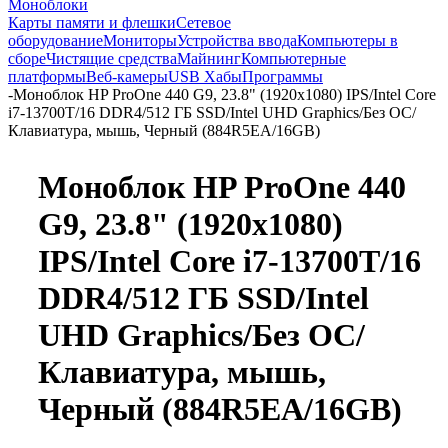
Моноблоки
Карты памяти и флешки
Сетевое
оборудование
Мониторы
Устройства ввода
Компьютеры в
сборе
Чистящие средства
Майнинг
Компьютерные
платформы
Веб-камеры
USB Хабы
Программы
-
Моноблок HP ProOne 440 G9, 23.8" (1920x1080) IPS/Intel Core
i7-13700T/16 DDR4/512 ГБ SSD/Intel UHD Graphics/Без ОС/
Клавиатура, мышь, Черный (884R5EA/16GB)
Моноблок HP ProOne 440
G9, 23.8" (1920x1080)
IPS/Intel Core i7-13700T/16
DDR4/512 ГБ SSD/Intel
UHD Graphics/Без ОС/
Клавиатура, мышь,
Черный (884R5EA/16GB)