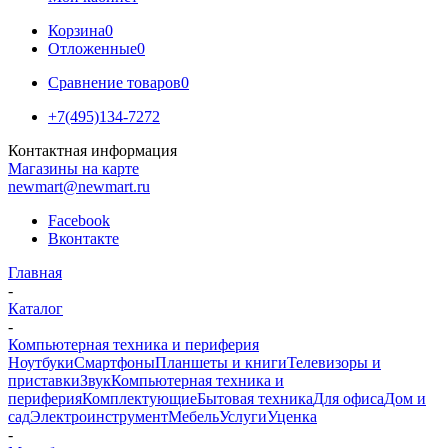
Корзина
0
Отложенные
0
Сравнение товаров
0
+7(495)134-7272
Контактная информация
Магазины на карте
newmart@newmart.ru
Facebook
Вконтакте
Главная
-
Каталог
-
Компьютерная техника и периферия
Ноутбуки
Смартфоны
Планшеты и книги
Телевизоры и
приставки
Звук
Компьютерная техника и
периферия
Комплектующие
Бытовая техника
Для офиса
Дом и
сад
Электроинструмент
Мебель
Услуги
Уценка
-