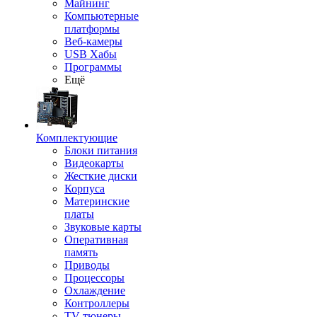
Майнинг
Компьютерные
платформы
Веб-камеры
USB Хабы
Программы
Ещё
Комплектующие
Блоки питания
Видеокарты
Жесткие диски
Корпуса
Материнские
платы
Звуковые карты
Оперативная
память
Приводы
Процессоры
Охлаждение
Контроллеры
TV-тюнеры