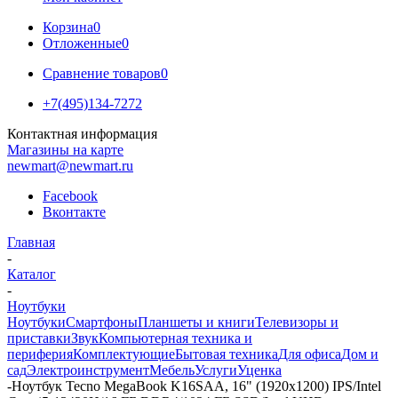
Корзина
0
Отложенные
0
Сравнение товаров
0
+7(495)134-7272
Контактная информация
Магазины на карте
newmart@newmart.ru
Facebook
Вконтакте
Главная
-
Каталог
-
Ноутбуки
Ноутбуки
Смартфоны
Планшеты и книги
Телевизоры и
приставки
Звук
Компьютерная техника и
периферия
Комплектующие
Бытовая техника
Для офиса
Дом и
сад
Электроинструмент
Мебель
Услуги
Уценка
-
Ноутбук Tecno MegaBook K16SAA, 16" (1920x1200) IPS/Intel