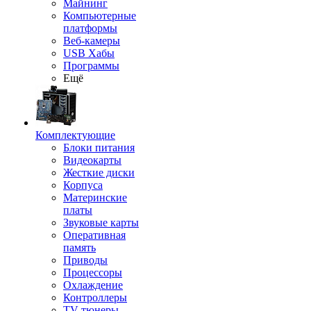
Майнинг
Компьютерные
платформы
Веб-камеры
USB Хабы
Программы
Ещё
Комплектующие
Блоки питания
Видеокарты
Жесткие диски
Корпуса
Материнские
платы
Звуковые карты
Оперативная
память
Приводы
Процессоры
Охлаждение
Контроллеры
TV-тюнеры