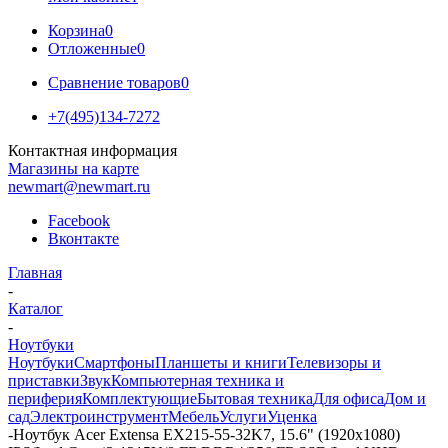
Корзина
0
Отложенные
0
Сравнение товаров
0
+7(495)134-7272
Контактная информация
Магазины на карте
newmart@newmart.ru
Facebook
Вконтакте
Главная
-
Каталог
-
Ноутбуки
Ноутбуки
Смартфоны
Планшеты и книги
Телевизоры и
приставки
Звук
Компьютерная техника и
периферия
Комплектующие
Бытовая техника
Для офиса
Дом и
сад
Электроинструмент
Мебель
Услуги
Уценка
-
Ноутбук Acer Extensa EX215-55-32K7, 15.6" (1920x1080)