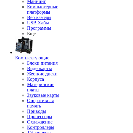
Майнинг
Компьютерные
платформы
Веб-камеры
USB Хабы
Программы
Ещё
Комплектующие
Блоки питания
Видеокарты
Жесткие диски
Корпуса
Материнские
платы
Звуковые карты
Оперативная
память
Приводы
Процессоры
Охлаждение
Контроллеры
TV-тюнеры