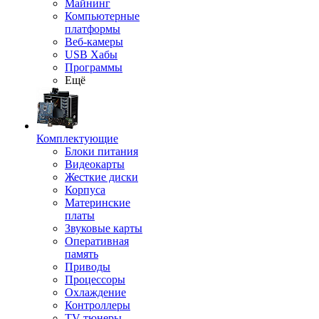
Майнинг
Компьютерные
платформы
Веб-камеры
USB Хабы
Программы
Ещё
Комплектующие
Блоки питания
Видеокарты
Жесткие диски
Корпуса
Материнские
платы
Звуковые карты
Оперативная
память
Приводы
Процессоры
Охлаждение
Контроллеры
TV-тюнеры