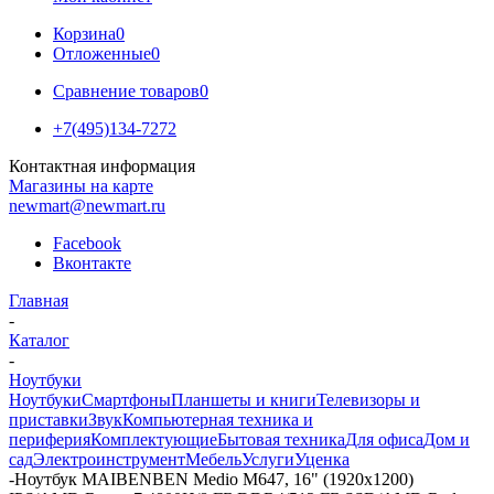
Корзина
0
Отложенные
0
Сравнение товаров
0
+7(495)134-7272
Контактная информация
Магазины на карте
newmart@newmart.ru
Facebook
Вконтакте
Главная
-
Каталог
-
Ноутбуки
Ноутбуки
Смартфоны
Планшеты и книги
Телевизоры и
приставки
Звук
Компьютерная техника и
периферия
Комплектующие
Бытовая техника
Для офиса
Дом и
сад
Электроинструмент
Мебель
Услуги
Уценка
-
Ноутбук MAIBENBEN Medio M647, 16" (1920x1200)