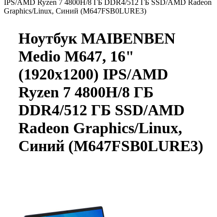
IPS/AMD Ryzen 7 4800H/8 ГБ DDR4/512 ГБ SSD/AMD Radeon
Graphics/Linux, Синий (M647FSB0LURE3)
Ноутбук MAIBENBEN
Medio M647, 16"
(1920x1200) IPS/AMD
Ryzen 7 4800H/8 ГБ
DDR4/512 ГБ SSD/AMD
Radeon Graphics/Linux,
Синий (M647FSB0LURE3)