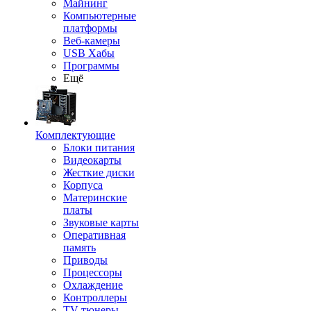
Майнинг
Компьютерные
платформы
Веб-камеры
USB Хабы
Программы
Ещё
Комплектующие
Блоки питания
Видеокарты
Жесткие диски
Корпуса
Материнские
платы
Звуковые карты
Оперативная
память
Приводы
Процессоры
Охлаждение
Контроллеры
TV-тюнеры