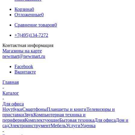
Корзина
0
Отложенные
0
Сравнение товаров
0
+7(495)134-7272
Контактная информация
Магазины на карте
newmart@newmart.ru
Facebook
Вконтакте
Главная
-
Каталог
-
Для офиса
Ноутбуки
Смартфоны
Планшеты и книги
Телевизоры и
приставки
Звук
Компьютерная техника и
периферия
Комплектующие
Бытовая техника
Для офиса
Дом и
сад
Электроинструмент
Мебель
Услуги
Уценка
-