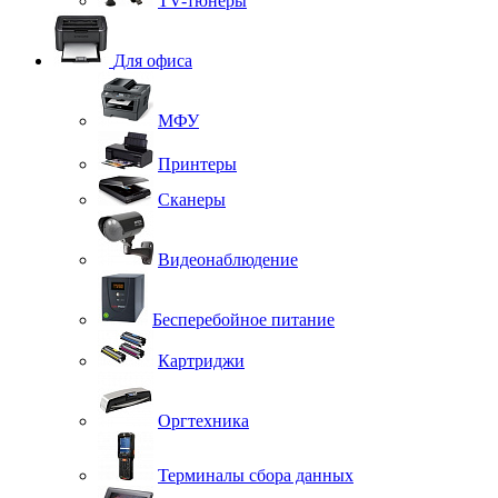
TV-тюнеры
Для офиса
МФУ
Принтеры
Сканеры
Видеонаблюдение
Бесперебойное питание
Картриджи
Оргтехника
Терминалы сбора данных