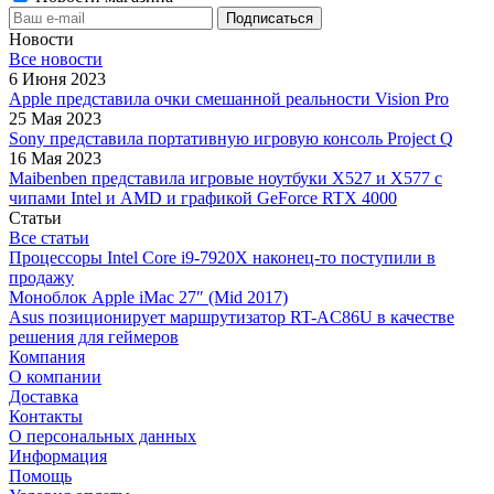
Новости
Все новости
6 Июня 2023
Apple представила очки смешанной реальности Vision Pro
25 Мая 2023
Sony представила портативную игровую консоль Project Q
16 Мая 2023
Maibenben представила игровые ноутбуки X527 и X577 с
чипами Intel и AMD и графикой GeForce RTX 4000
Статьи
Все статьи
Процессоры Intel Core i9-7920X наконец-то поступили в
продажу
Моноблок Apple iMac 27″ (Mid 2017)
Asus позиционирует маршрутизатор RT-AC86U в качестве
решения для геймеров
Компания
О компании
Доставка
Контакты
О персональных данных
Информация
Помощь