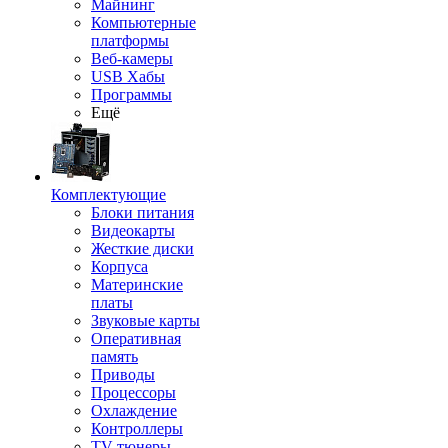
Майнинг
Компьютерные
платформы
Веб-камеры
USB Хабы
Программы
Ещё
Комплектующие
Блоки питания
Видеокарты
Жесткие диски
Корпуса
Материнские
платы
Звуковые карты
Оперативная
память
Приводы
Процессоры
Охлаждение
Контроллеры
TV-тюнеры