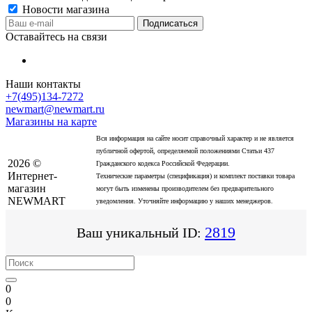
Новости магазина
Оставайтесь на связи
Наши контакты
+7(495)134-7272
newmart@newmart.ru
Магазины на карте
Вся информация на сайте носит справочный характер и не является
публичной офертой, определяемой положениями Статьи 437
2026 ©
Гражданского кодекса Российской Федерации.
Интернет-
Технические параметры (спецификация) и комплект поставки товара
магазин
могут быть изменены производителем без предварительного
NEWMART
уведомления. Уточняйте информацию у наших менеджеров.
2819
Ваш уникальный ID:
0
0