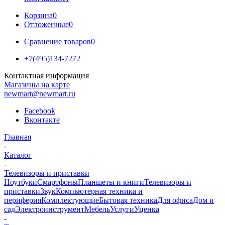
Корзина
0
Отложенные
0
Сравнение товаров
0
+7(495)134-7272
Контактная информация
Магазины на карте
newmart@newmart.ru
Facebook
Вконтакте
Главная
-
Каталог
-
Телевизоры и приставки
Ноутбуки
Смартфоны
Планшеты и книги
Телевизоры и
приставки
Звук
Компьютерная техника и
периферия
Комплектующие
Бытовая техника
Для офиса
Дом и
сад
Электроинструмент
Мебель
Услуги
Уценка
-