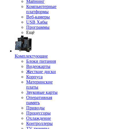
Майнинг
Компьютерные
платформы
Веб-камеры
USB Хабы
Программы
Ещё
Комплектующие
Блоки питания
Видеокарты
Жесткие диски
Корпуса
Материнские
платы
Звуковые карты
Оперативная
память
Приводы
Процессоры
Охлаждение
Контроллеры
TV-тюнеры