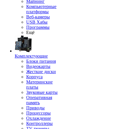
Майнинг
Компьютерные
платформы
Веб-камеры
USB Хабы
Программы
Ещё
Комплектующие
Блоки питания
Видеокарты
Жесткие диски
Корпуса
Материнские
платы
Звуковые карты
Оперативная
память
Приводы
Процессоры
Охлаждение
Контроллеры
TV-тюнеры