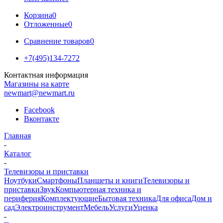
Корзина
0
Отложенные
0
Сравнение товаров
0
+7(495)134-7272
Контактная информация
Магазины на карте
newmart@newmart.ru
Facebook
Вконтакте
Главная
-
Каталог
-
Телевизоры и приставки
Ноутбуки
Смартфоны
Планшеты и книги
Телевизоры и
приставки
Звук
Компьютерная техника и
периферия
Комплектующие
Бытовая техника
Для офиса
Дом и
сад
Электроинструмент
Мебель
Услуги
Уценка
-