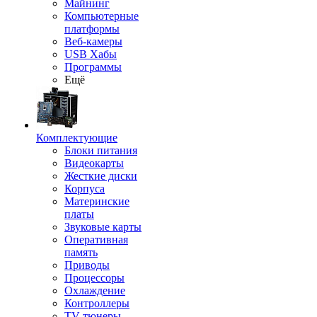
Майнинг
Компьютерные
платформы
Веб-камеры
USB Хабы
Программы
Ещё
Комплектующие
Блоки питания
Видеокарты
Жесткие диски
Корпуса
Материнские
платы
Звуковые карты
Оперативная
память
Приводы
Процессоры
Охлаждение
Контроллеры
TV-тюнеры