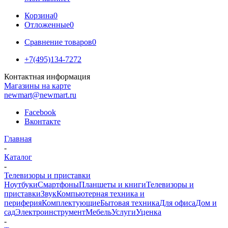
Корзина
0
Отложенные
0
Сравнение товаров
0
+7(495)134-7272
Контактная информация
Магазины на карте
newmart@newmart.ru
Facebook
Вконтакте
Главная
-
Каталог
-
Телевизоры и приставки
Ноутбуки
Смартфоны
Планшеты и книги
Телевизоры и
приставки
Звук
Компьютерная техника и
периферия
Комплектующие
Бытовая техника
Для офиса
Дом и
сад
Электроинструмент
Мебель
Услуги
Уценка
-