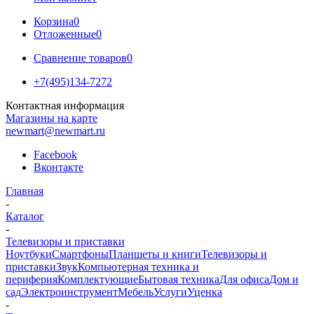
Корзина
0
Отложенные
0
Сравнение товаров
0
+7(495)134-7272
Контактная информация
Магазины на карте
newmart@newmart.ru
Facebook
Вконтакте
Главная
-
Каталог
-
Телевизоры и приставки
Ноутбуки
Смартфоны
Планшеты и книги
Телевизоры и
приставки
Звук
Компьютерная техника и
периферия
Комплектующие
Бытовая техника
Для офиса
Дом и
сад
Электроинструмент
Мебель
Услуги
Уценка
-