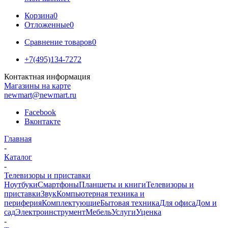
Корзина
0
Отложенные
0
Сравнение товаров
0
+7(495)134-7272
Контактная информация
Магазины на карте
newmart@newmart.ru
Facebook
Вконтакте
Главная
-
Каталог
-
Телевизоры и приставки
Ноутбуки
Смартфоны
Планшеты и книги
Телевизоры и
приставки
Звук
Компьютерная техника и
периферия
Комплектующие
Бытовая техника
Для офиса
Дом и
сад
Электроинструмент
Мебель
Услуги
Уценка
-