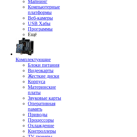
Майнинг
Компьютерные
платформы
Веб-камеры
USB Хабы
Программы
Ещё
Комплектующие
Блоки питания
Видеокарты
Жесткие диски
Корпуса
Материнские
платы
Звуковые карты
Оперативная
память
Приводы
Процессоры
Охлаждение
Контроллеры
TV-тюнеры