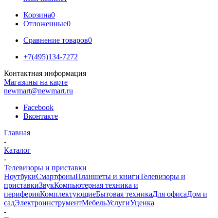
Корзина
0
Отложенные
0
Сравнение товаров
0
+7(495)134-7272
Контактная информация
Магазины на карте
newmart@newmart.ru
Facebook
Вконтакте
Главная
-
Каталог
-
Телевизоры и приставки
Ноутбуки
Смартфоны
Планшеты и книги
Телевизоры и
приставки
Звук
Компьютерная техника и
периферия
Комплектующие
Бытовая техника
Для офиса
Дом и
сад
Электроинструмент
Мебель
Услуги
Уценка
-