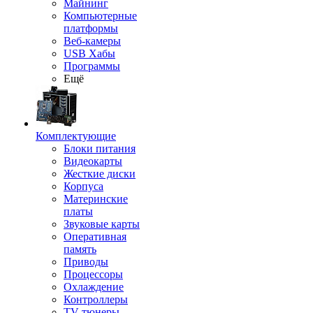
Майнинг
Компьютерные
платформы
Веб-камеры
USB Хабы
Программы
Ещё
Комплектующие
Блоки питания
Видеокарты
Жесткие диски
Корпуса
Материнские
платы
Звуковые карты
Оперативная
память
Приводы
Процессоры
Охлаждение
Контроллеры
TV-тюнеры