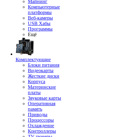
Майнинг
Компьютерные
платформы
Веб-камеры
USB Хабы
Программы
Ещё
Комплектующие
Блоки питания
Видеокарты
Жесткие диски
Корпуса
Материнские
платы
Звуковые карты
Оперативная
память
Приводы
Процессоры
Охлаждение
Контроллеры
TV-тюнеры