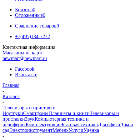
Корзина
0
Отложенные
0
Сравнение товаров
0
+7(495)134-7272
Контактная информация
Магазины на карте
newmart@newmart.ru
Facebook
Вконтакте
Главная
-
Каталог
-
Телевизоры и приставки
Ноутбуки
Смартфоны
Планшеты и книги
Телевизоры и
приставки
Звук
Компьютерная техника и
периферия
Комплектующие
Бытовая техника
Для офиса
Дом и
сад
Электроинструмент
Мебель
Услуги
Уценка
-