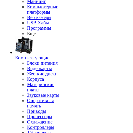
Майнинг
Компьютерные
платформы
Веб-камеры
USB Хабы
Программы
Ещё
Комплектующие
Блоки питания
Видеокарты
Жесткие диски
Корпуса
Материнские
платы
Звуковые карты
Оперативная
память
Приводы
Процессоры
Охлаждение
Контроллеры
TV-тюнеры