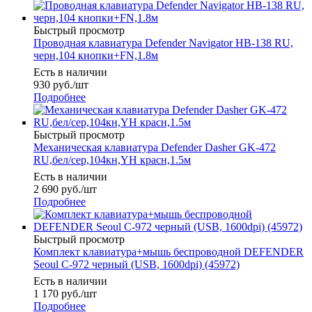
Быстрый просмотр
Проводная клавиатура Defender Navigator HB-138 RU,
черн,104 кнопки+FN,1.8м
Есть в наличии
930
руб.
/шт
Подробнее
Быстрый просмотр
Механическая клавиатура Defender Dasher GK-472
RU,бел/сер,104кн,YH красн,1.5м
Есть в наличии
2 690
руб.
/шт
Подробнее
Быстрый просмотр
Комплект клавиатура+мышь беспроводной DEFENDER
Seoul C-972 черный (USB, 1600dpi) (45972)
Есть в наличии
1 170
руб.
/шт
Подробнее