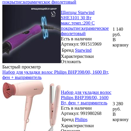
покрытие:керамическое фиолетовый
Щипцы Starwind
SHE3101 30 Вт
макс.темп.:200 С
покрытие:керамическое
1 140
фиолетовый
руб.
Есть в наличии
В
Артикул: 991515969
корзину
Бренд
Starwind
Характеристики
Отложить
Быстрый просмотр
Набор для укладки волос Philips BHP398/00, 1600 Вт,
фен + выпрямитель
Набор для укладки волос
Philips BHP398/00, 1600
Вт, фен + выпрямитель
3 280
Есть в наличии
руб.
Артикул: 991980268
В
Бренд
Philips
корзину
Характеристики
Отложить