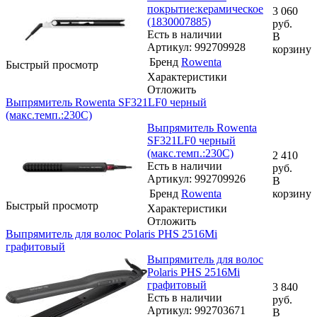
покрытие:керамическое
3 060
(1830007885)
руб.
Есть в наличии
В
Артикул: 992709928
корзину
Бренд
Rowenta
Быстрый просмотр
Характеристики
Отложить
Выпрямитель Rowenta SF321LF0 черный
(макс.темп.:230С)
Выпрямитель Rowenta
SF321LF0 черный
(макс.темп.:230С)
2 410
Есть в наличии
руб.
Артикул: 992709926
В
Бренд
Rowenta
корзину
Быстрый просмотр
Характеристики
Отложить
Выпрямитель для волос Polaris PHS 2516Mi
графитовый
Выпрямитель для волос
Polaris PHS 2516Mi
графитовый
3 840
Есть в наличии
руб.
Артикул: 992703671
В