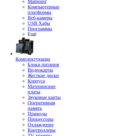
Майнинг
Компьютерные
платформы
Веб-камеры
USB Хабы
Программы
Ещё
Комплектующие
Блоки питания
Видеокарты
Жесткие диски
Корпуса
Материнские
платы
Звуковые карты
Оперативная
память
Приводы
Процессоры
Охлаждение
Контроллеры
TV-тюнеры