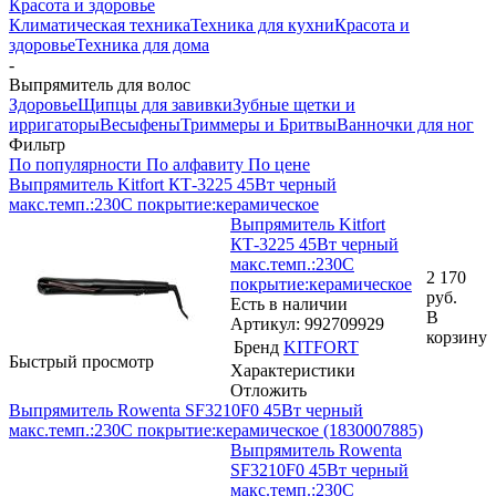
Красота и здоровье
Климатическая техника
Техника для кухни
Красота и
здоровье
Техника для дома
-
Выпрямитель для волос
Здоровье
Щипцы для завивки
Зубные щетки и
ирригаторы
Весы
фены
Триммеры и Бритвы
Ванночки для ног
Фильтр
По популярности
По алфавиту
По цене
Выпрямитель Kitfort КТ-3225 45Вт черный
макс.темп.:230С покрытие:керамическое
Выпрямитель Kitfort
КТ-3225 45Вт черный
макс.темп.:230С
2 170
покрытие:керамическое
руб.
Есть в наличии
В
Артикул: 992709929
корзину
Бренд
KITFORT
Быстрый просмотр
Характеристики
Отложить
Выпрямитель Rowenta SF3210F0 45Вт черный
макс.темп.:230С покрытие:керамическое (1830007885)
Выпрямитель Rowenta
SF3210F0 45Вт черный
макс.темп.:230С