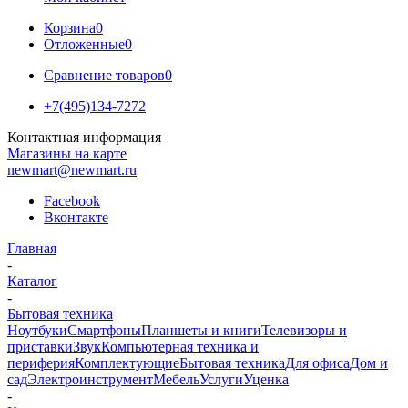
Корзина
0
Отложенные
0
Сравнение товаров
0
+7(495)134-7272
Контактная информация
Магазины на карте
newmart@newmart.ru
Facebook
Вконтакте
Главная
-
Каталог
-
Бытовая техника
Ноутбуки
Смартфоны
Планшеты и книги
Телевизоры и
приставки
Звук
Компьютерная техника и
периферия
Комплектующие
Бытовая техника
Для офиса
Дом и
сад
Электроинструмент
Мебель
Услуги
Уценка
-