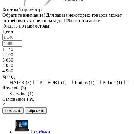
Быстрый просмотр
Обратите внимание! Для заказа некоторых товаров может
потребоваться предоплата до 10% от стоимости.
Фильтр по параметрам
Цена
1 140
2 100
3 060
4 020
4 980
Бренд
HAIER (
3
)
KITFORT (
1
)
Philips (
1
)
Polaris (
1
)
Rowenta (
3
)
Starwind (
1
)
Самовывоз ГРБ
?
Сбросить
Ноутбуки