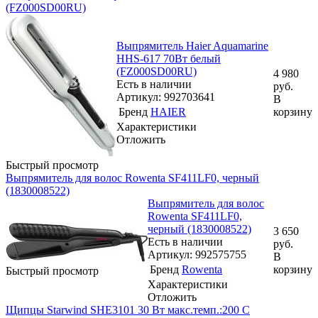
(FZ000SD00RU)
Выпрямитель Haier Aquamarine
HHS-617 70Вт белый
(FZ000SD00RU)
4 980
Есть в наличии
руб.
Артикул: 992703641
В
Бренд
HAIER
корзину
Характеристики
Отложить
Быстрый просмотр
Выпрямитель для волос Rowenta SF411LF0, черный
(1830008522)
Выпрямитель для волос
Rowenta SF411LF0,
черный (1830008522)
3 650
Есть в наличии
руб.
Артикул: 992575755
В
Бренд
Rowenta
корзину
Быстрый просмотр
Характеристики
Отложить
Щипцы Starwind SHE3101 30 Вт макс.темп.:200 С