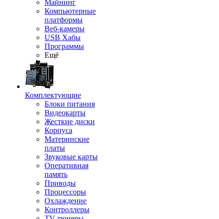
Майнинг
Компьютерные
платформы
Веб-камеры
USB Хабы
Программы
Ещё
Комплектующие
Блоки питания
Видеокарты
Жесткие диски
Корпуса
Материнские
платы
Звуковые карты
Оперативная
память
Приводы
Процессоры
Охлаждение
Контроллеры
TV-тюнеры