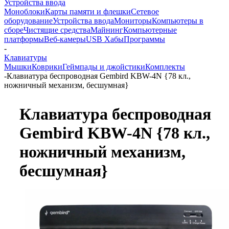
Устройства ввода
Моноблоки
Карты памяти и флешки
Сетевое
оборудование
Устройства ввода
Мониторы
Компьютеры в
сборе
Чистящие средства
Майнинг
Компьютерные
платформы
Веб-камеры
USB Хабы
Программы
-
Клавиатуры
Мышки
Коврики
Геймпады и джойстики
Комплекты
-
Клавиатура беспроводная Gembird KBW-4N {78 кл.,
ножничный механизм, бесшумная}
Клавиатура беспроводная
Gembird KBW-4N {78 кл.,
ножничный механизм,
бесшумная}