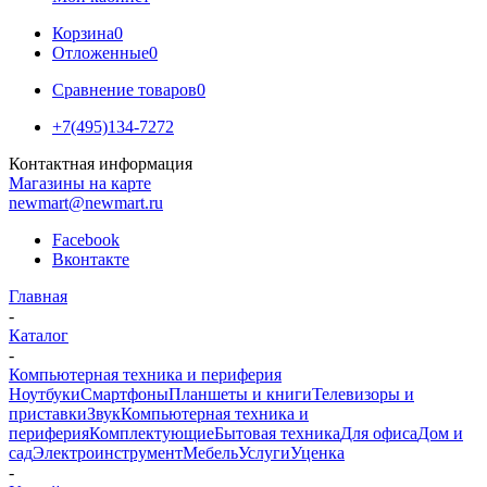
Корзина
0
Отложенные
0
Сравнение товаров
0
+7(495)134-7272
Контактная информация
Магазины на карте
newmart@newmart.ru
Facebook
Вконтакте
Главная
-
Каталог
-
Компьютерная техника и периферия
Ноутбуки
Смартфоны
Планшеты и книги
Телевизоры и
приставки
Звук
Компьютерная техника и
периферия
Комплектующие
Бытовая техника
Для офиса
Дом и
сад
Электроинструмент
Мебель
Услуги
Уценка
-