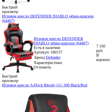
Быстрый
просмотр
Игровое кресло DEFENDER DIABLO чёрно-красное
(64407)
Игровое кресло DEFENDER
DIABLO чёрно-красное (64407)
7 350
Есть в наличии
руб.
Артикул: 160157
В
Бренд
Defender
корзину
Характеристики
Отложить
Быстрый
просмотр
Игровое кресло A4Tech Bloody GC-300 Black/Red