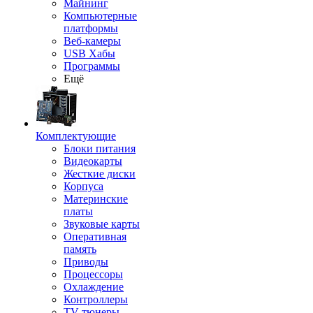
Майнинг
Компьютерные
платформы
Веб-камеры
USB Хабы
Программы
Ещё
Комплектующие
Блоки питания
Видеокарты
Жесткие диски
Корпуса
Материнские
платы
Звуковые карты
Оперативная
память
Приводы
Процессоры
Охлаждение
Контроллеры
TV-тюнеры