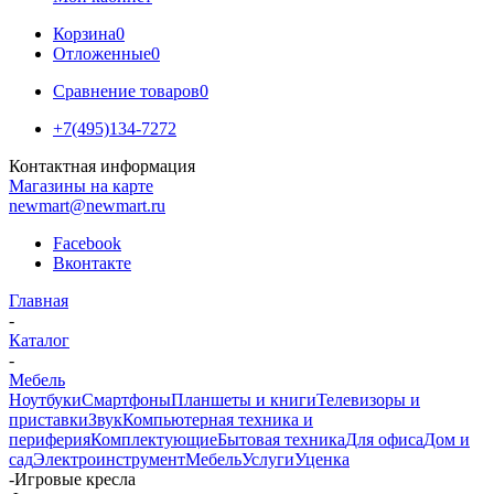
Корзина
0
Отложенные
0
Сравнение товаров
0
+7(495)134-7272
Контактная информация
Магазины на карте
newmart@newmart.ru
Facebook
Вконтакте
Главная
-
Каталог
-
Мебель
Ноутбуки
Смартфоны
Планшеты и книги
Телевизоры и
приставки
Звук
Компьютерная техника и
периферия
Комплектующие
Бытовая техника
Для офиса
Дом и
сад
Электроинструмент
Мебель
Услуги
Уценка
-
Игровые кресла