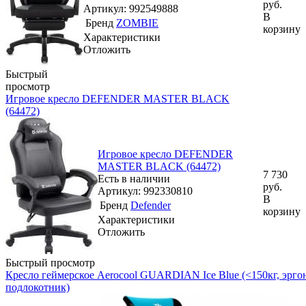
руб.
Артикул: 992549888
В
Бренд
ZOMBIE
корзину
Характеристики
Отложить
Быстрый
просмотр
Игровое кресло DEFENDER MASTER BLACK
(64472)
Игровое кресло DEFENDER
MASTER BLACK (64472)
7 730
Есть в наличии
руб.
Артикул: 992330810
В
Бренд
Defender
корзину
Характеристики
Отложить
Быстрый просмотр
Кресло геймерское Aerocool GUARDIAN Ice Blue (<150кг, эрго
подлокотник)