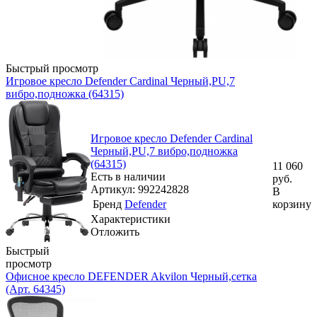
Быстрый просмотр
Игровое кресло Defender Cardinal Черный,PU,7
вибро,подножка (64315)
Игровое кресло Defender Cardinal
Черный,PU,7 вибро,подножка
(64315)
11 060
Есть в наличии
руб.
Артикул: 992242828
В
Бренд
Defender
корзину
Характеристики
Отложить
Быстрый
просмотр
Офисное кресло DEFENDER Akvilon Черный,сетка
(Арт. 64345)