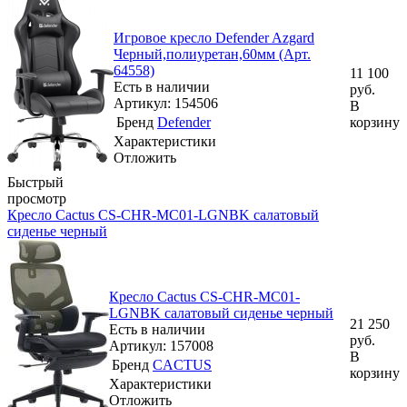
Игровое кресло Defender Azgard
Черный,полиуретан,60мм (Арт.
64558)
11 100
Есть в наличии
руб.
Артикул: 154506
В
Бренд
Defender
корзину
Характеристики
Отложить
Быстрый
просмотр
Кресло Cactus CS-CHR-MC01-LGNBK салатовый
сиденье черный
Кресло Cactus CS-CHR-MC01-
LGNBK салатовый сиденье черный
21 250
Есть в наличии
руб.
Артикул: 157008
В
Бренд
CACTUS
корзину
Характеристики
Отложить