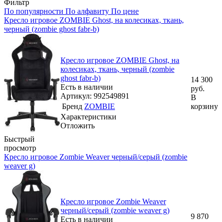
Фильтр
По популярности
По алфавиту
По цене
Кресло игровое ZOMBIE Ghost, на колесиках, ткань,
черный (zombie ghost fabr-b)
Кресло игровое ZOMBIE Ghost, на
колесиках, ткань, черный (zombie
ghost fabr-b)
14 300
Есть в наличии
руб.
Артикул: 992549891
В
Бренд
ZOMBIE
корзину
Характеристики
Отложить
Быстрый
просмотр
Кресло игровое Zombie Weaver черный/серый (zombie
weaver g)
Кресло игровое Zombie Weaver
черный/серый (zombie weaver g)
9 870
Есть в наличии