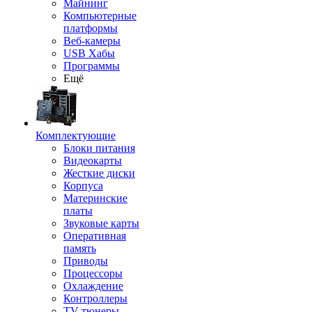
Майнинг
Компьютерные
платформы
Веб-камеры
USB Хабы
Программы
Ещё
Комплектующие
Блоки питания
Видеокарты
Жесткие диски
Корпуса
Материнские
платы
Звуковые карты
Оперативная
память
Приводы
Процессоры
Охлаждение
Контроллеры
TV-тюнеры