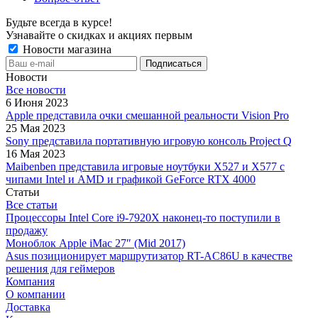
Будьте всегда в курсе!
Узнавайте о скидках и акциях первым
Новости магазина
Новости
Все новости
6 Июня 2023
Apple представила очки смешанной реальности Vision Pro
25 Мая 2023
Sony представила портативную игровую консоль Project Q
16 Мая 2023
Maibenben представила игровые ноутбуки X527 и X577 с
чипами Intel и AMD и графикой GeForce RTX 4000
Статьи
Все статьи
Процессоры Intel Core i9-7920X наконец-то поступили в
продажу
Моноблок Apple iMac 27″ (Mid 2017)
Asus позиционирует маршрутизатор RT-AC86U в качестве
решения для геймеров
Компания
О компании
Доставка