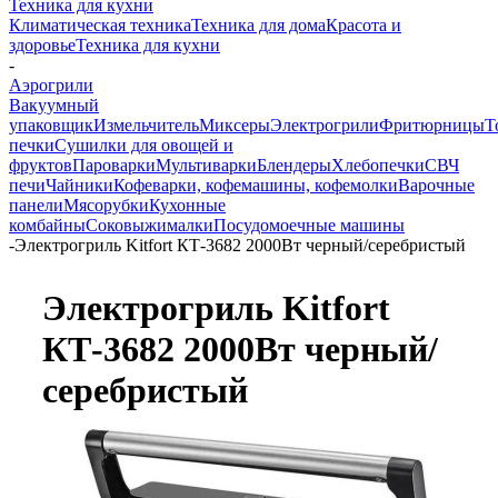
Техника для кухни
Климатическая техника
Техника для дома
Красота и
здоровье
Техника для кухни
-
Аэрогрили
Вакуумный
упаковщик
Измельчитель
Миксеры
Электрогрили
Фритюрницы
Т
печки
Сушилки для овощей и
фруктов
Пароварки
Мультиварки
Блендеры
Хлебопечки
СВЧ
печи
Чайники
Кофеварки, кофемашины, кофемолки
Варочные
панели
Мясорубки
Кухонные
комбайны
Соковыжималки
Посудомоечные машины
-
Электрогриль Kitfort КТ-3682 2000Вт черный/серебристый
Электрогриль Kitfort
КТ-3682 2000Вт черный/
серебристый