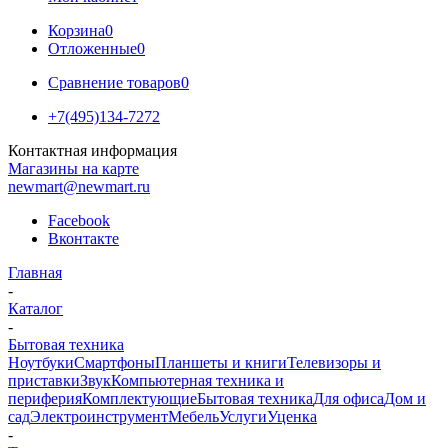
Корзина
0
Отложенные
0
Сравнение товаров
0
+7(495)134-7272
Контактная информация
Магазины на карте
newmart@newmart.ru
Facebook
Вконтакте
Главная
-
Каталог
-
Бытовая техника
Ноутбуки
Смартфоны
Планшеты и книги
Телевизоры и
приставки
Звук
Компьютерная техника и
периферия
Комплектующие
Бытовая техника
Для офиса
Дом и
сад
Электроинструмент
Мебель
Услуги
Уценка
-