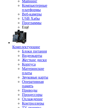
Майнинг
Компьютерные
платформы
Веб-камеры
USB Хабы
Программы
Ещё
Комплектующие
Блоки питания
Видеокарты
Жесткие диски
Корпуса
Материнские
платы
Звуковые карты
Оперативная
память
Приводы
Процессоры
Охлаждение
Контроллеры
TV-тюнеры