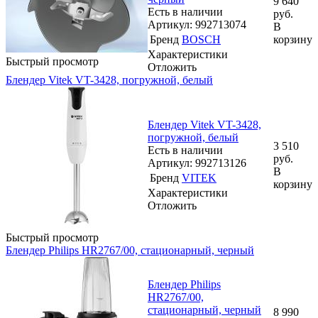
9 640
Есть в наличии
руб.
Артикул: 992713074
В
Бренд
BOSCH
корзину
Характеристики
Быстрый просмотр
Отложить
Блендер Vitek VT-3428, погружной, белый
Блендер Vitek VT-3428,
погружной, белый
3 510
Есть в наличии
руб.
Артикул: 992713126
В
Бренд
VITEK
корзину
Характеристики
Отложить
Быстрый просмотр
Блендер Philips HR2767/00, стационарный, черный
Блендер Philips
HR2767/00,
стационарный, черный
8 990