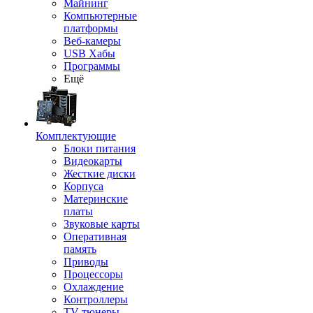
Майнинг
Компьютерные
платформы
Веб-камеры
USB Хабы
Программы
Ещё
Комплектующие
Блоки питания
Видеокарты
Жесткие диски
Корпуса
Материнские
платы
Звуковые карты
Оперативная
память
Приводы
Процессоры
Охлаждение
Контроллеры
TV-тюнеры