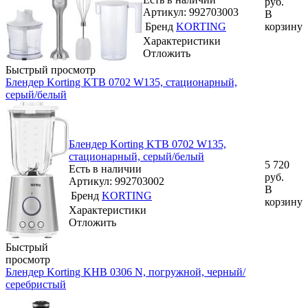
руб.
Артикул: 992703003
В
Бренд
KORTING
корзину
Характеристики
Отложить
Быстрый просмотр
Блендер Korting KTB 0702 W135, стационарный,
серый/белый
Блендер Korting KTB 0702 W135,
стационарный, серый/белый
5 720
Есть в наличии
руб.
Артикул: 992703002
В
Бренд
KORTING
корзину
Характеристики
Отложить
Быстрый
просмотр
Блендер Korting KHB 0306 N, погружной, черный/
серебристый