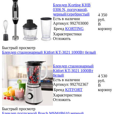
Блендер Korting KHB
0306 N, погружной,
черный/серебристый
4 350
Есть в наличии
руб.
Артикул: 992703000
В
Бренд
KORTING
корзину
Характеристики
Отложить
Быстрый просмотр
Блендер стационарный Kitfort KT-3021 1000Вт белый
Блендер стационарный
Kitfort KT-3021 1000Вт
белый
4 530
Есть в наличии
руб.
Артикул: 992702367
В
Бренд
KITFORT
корзину
Характеристики
Отложить
Быстрый просмотр
Блендер погружной Bosch MSM4B610 черный