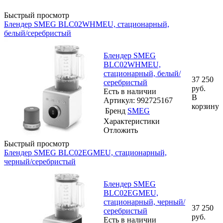
Быстрый просмотр
Блендер SMEG BLC02WHMEU, стационарный,
белый/серебристый
Блендер SMEG
BLC02WHMEU,
стационарный, белый/
37 250
серебристый
руб.
Есть в наличии
В
Артикул: 992725167
корзину
Бренд
SMEG
Характеристики
Отложить
Быстрый просмотр
Блендер SMEG BLC02EGMEU, стационарный,
черный/серебристый
Блендер SMEG
BLC02EGMEU,
стационарный, черный/
37 250
серебристый
руб.
Есть в наличии