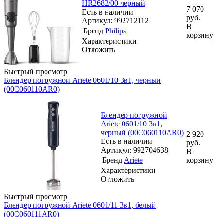
HR2682/00 черный
7 070
Есть в наличии
руб.
Артикул: 992712112
В
Бренд
Philips
корзину
Характеристики
Отложить
Быстрый просмотр
Блендер погружной Ariete 0601/10 3в1, черный
(00C060110AR0)
Блендер погружной
Ariete 0601/10 3в1,
черный (00C060110AR0)
2 920
Есть в наличии
руб.
Артикул: 992704638
В
Бренд
Ariete
корзину
Характеристики
Отложить
Быстрый просмотр
Блендер погружной Ariete 0601/11 3в1, белый
(00C060111AR0)