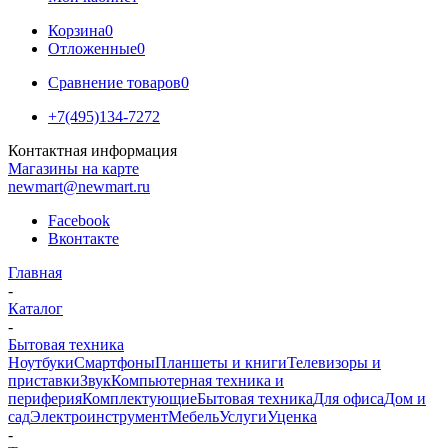
Корзина
0
Отложенные
0
Сравнение товаров
0
+7(495)134-7272
Контактная информация
Магазины на карте
newmart@newmart.ru
Facebook
Вконтакте
Главная
-
Каталог
-
Бытовая техника
Ноутбуки
Смартфоны
Планшеты и книги
Телевизоры и
приставки
Звук
Компьютерная техника и
периферия
Комплектующие
Бытовая техника
Для офиса
Дом и
сад
Электроинструмент
Мебель
Услуги
Уценка
-