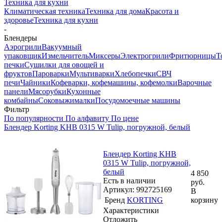
Техника для кухни
Климатическая техника
Техника для дома
Красота и
здоровье
Техника для кухни
-
Блендеры
Аэрогрили
Вакуумный
упаковщик
Измельчитель
Миксеры
Электрогрили
Фритюрницы
Т
печки
Сушилки для овощей и
фруктов
Пароварки
Мультиварки
Хлебопечки
СВЧ
печи
Чайники
Кофеварки, кофемашины, кофемолки
Варочные
панели
Мясорубки
Кухонные
комбайны
Соковыжималки
Посудомоечные машины
Фильтр
По популярности
По алфавиту
По цене
Блендер Korting KHB 0315 W Tulip, погружной, белый
Блендер Korting KHB
0315 W Tulip, погружной,
белый
4 850
Есть в наличии
руб.
Артикул: 992725169
В
Бренд
KORTING
корзину
Характеристики
Отложить