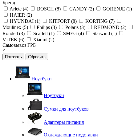
Бренд
Ariete (
4
)
BOSCH (
8
)
CANDY (
2
)
GORENJE (
1
)
HAIER (
2
)
HYUNDAI (
1
)
KITFORT (
8
)
KORTING (
7
)
Moulinex (
5
)
Philips (
3
)
Polaris (
3
)
REDMOND (
2
)
Rondell (
3
)
Scarlett (
1
)
SMEG (
4
)
Starwind (
1
)
VITEK (
6
)
Xiaomi (
2
)
Самовывоз ГРБ
?
Сбросить
Ноутбуки
Ноутбуки
Сумки для ноутбуков
Адаптеры питания
Охлаждающие подставки