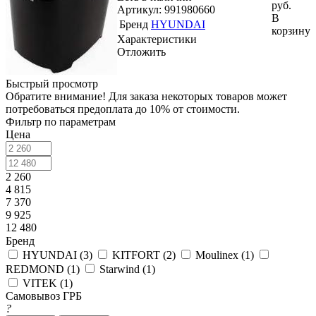
руб.
Артикул: 991980660
В
Бренд
HYUNDAI
корзину
Характеристики
Отложить
Быстрый просмотр
Обратите внимание! Для заказа некоторых товаров может
потребоваться предоплата до 10% от стоимости.
Фильтр по параметрам
Цена
2 260
4 815
7 370
9 925
12 480
Бренд
HYUNDAI (
3
)
KITFORT (
2
)
Moulinex (
1
)
REDMOND (
1
)
Starwind (
1
)
VITEK (
1
)
Самовывоз ГРБ
?