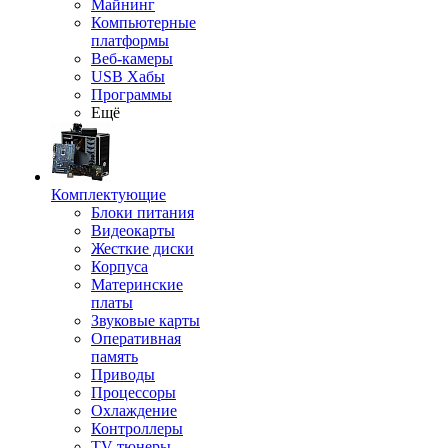
Майнинг
Компьютерные
платформы
Веб-камеры
USB Хабы
Программы
Ещё
Комплектующие
Блоки питания
Видеокарты
Жесткие диски
Корпуса
Материнские
платы
Звуковые карты
Оперативная
память
Приводы
Процессоры
Охлаждение
Контроллеры
TV-тюнеры