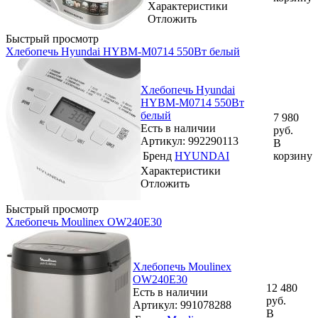
Характеристики
Отложить
Быстрый просмотр
Хлебопечь Hyundai HYBM-M0714 550Вт белый
Хлебопечь Hyundai
HYBM-M0714 550Вт
белый
7 980
Есть в наличии
руб.
Артикул: 992290113
В
Бренд
HYUNDAI
корзину
Характеристики
Отложить
Быстрый просмотр
Хлебопечь Moulinex OW240E30
Хлебопечь Moulinex
OW240E30
12 480
Есть в наличии
руб.
Артикул: 991078288
В