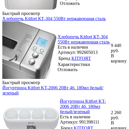
Отложить
Быстрый просмотр
Хлебопечь Kitfort КТ-304 550Вт нержавеющая сталь
Хлебопечь Kitfort КТ-304
550Вт нержавеющая сталь
9 440
Есть в наличии
руб.
Артикул: 992605013
В
Бренд
KITFORT
корзину
Характеристики
Отложить
Быстрый просмотр
Йогуртница Kitfort KT-2006 20Вт 4б. 180мл белый/
зеленый
Йогуртница Kitfort KT-
2006 20Вт 4б. 180мл
белый/зеленый
2 260
Есть в наличии
руб.
Артикул: 991398111
В
Бренд
KITFORT
корзину