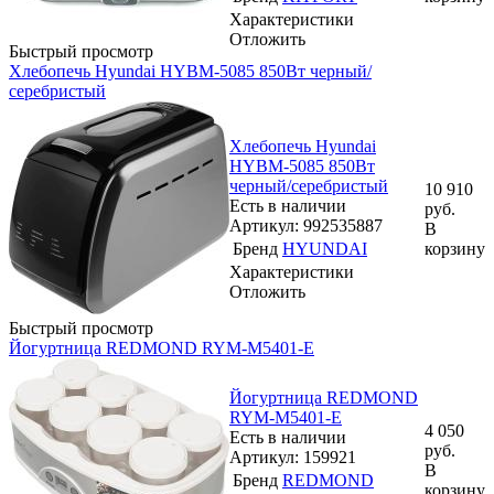
Характеристики
Отложить
Быстрый просмотр
Хлебопечь Hyundai HYBM-5085 850Вт черный/
серебристый
Хлебопечь Hyundai
HYBM-5085 850Вт
черный/серебристый
10 910
Есть в наличии
руб.
Артикул: 992535887
В
Бренд
HYUNDAI
корзину
Характеристики
Отложить
Быстрый просмотр
Йогуртница REDMOND RYM-M5401-E
Йогуртница REDMOND
RYM-M5401-E
4 050
Есть в наличии
руб.
Артикул: 159921
В
Бренд
REDMOND
корзину