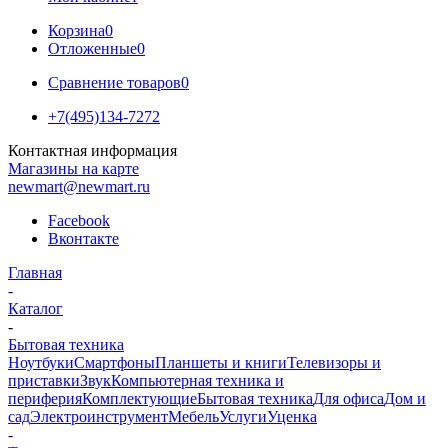
Корзина
0
Отложенные
0
Сравнение товаров
0
+7(495)134-7272
Контактная информация
Магазины на карте
newmart@newmart.ru
Facebook
Вконтакте
Главная
-
Каталог
-
Бытовая техника
Ноутбуки
Смартфоны
Планшеты и книги
Телевизоры и
приставки
Звук
Компьютерная техника и
периферия
Комплектующие
Бытовая техника
Для офиса
Дом и
сад
Электроинструмент
Мебель
Услуги
Уценка
-