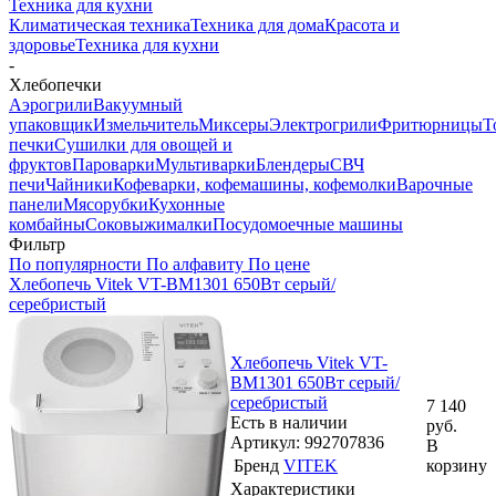
Техника для кухни
Климатическая техника
Техника для дома
Красота и
здоровье
Техника для кухни
-
Хлебопечки
Аэрогрили
Вакуумный
упаковщик
Измельчитель
Миксеры
Электрогрили
Фритюрницы
Т
печки
Сушилки для овощей и
фруктов
Пароварки
Мультиварки
Блендеры
СВЧ
печи
Чайники
Кофеварки, кофемашины, кофемолки
Варочные
панели
Мясорубки
Кухонные
комбайны
Соковыжималки
Посудомоечные машины
Фильтр
По популярности
По алфавиту
По цене
Хлебопечь Vitek VT-BM1301 650Вт серый/
серебристый
Хлебопечь Vitek VT-
BM1301 650Вт серый/
серебристый
7 140
Есть в наличии
руб.
Артикул: 992707836
В
Бренд
VITEK
корзину
Характеристики