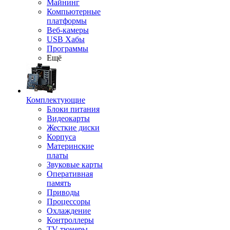
Майнинг
Компьютерные
платформы
Веб-камеры
USB Хабы
Программы
Ещё
Комплектующие
Блоки питания
Видеокарты
Жесткие диски
Корпуса
Материнские
платы
Звуковые карты
Оперативная
память
Приводы
Процессоры
Охлаждение
Контроллеры
TV-тюнеры