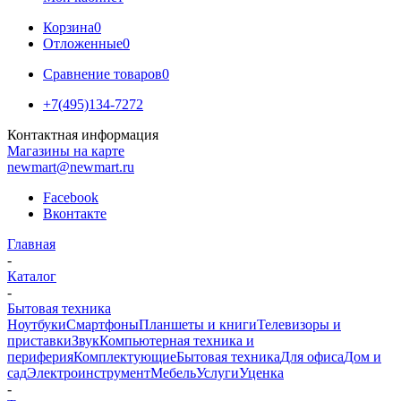
Корзина
0
Отложенные
0
Сравнение товаров
0
+7(495)134-7272
Контактная информация
Магазины на карте
newmart@newmart.ru
Facebook
Вконтакте
Главная
-
Каталог
-
Бытовая техника
Ноутбуки
Смартфоны
Планшеты и книги
Телевизоры и
приставки
Звук
Компьютерная техника и
периферия
Комплектующие
Бытовая техника
Для офиса
Дом и
сад
Электроинструмент
Мебель
Услуги
Уценка
-