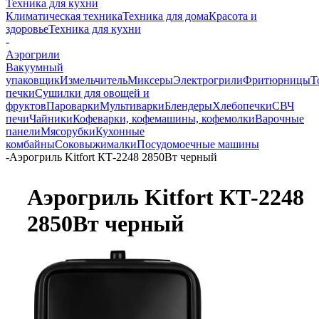
Техника для кухни
Климатическая техника
Техника для дома
Красота и
здоровье
Техника для кухни
-
Аэрогрили
Вакуумный
упаковщик
Измельчитель
Миксеры
Электрогрили
Фритюрницы
Т
печки
Сушилки для овощей и
фруктов
Пароварки
Мультиварки
Блендеры
Хлебопечки
СВЧ
печи
Чайники
Кофеварки, кофемашины, кофемолки
Варочные
панели
Мясорубки
Кухонные
комбайны
Соковыжималки
Посудомоечные машины
-
Аэрогриль Kitfort КТ-2248 2850Вт черный
Аэрогриль Kitfort КТ-2248
2850Вт черный