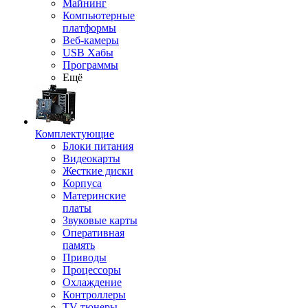
Майнинг
Компьютерные
платформы
Веб-камеры
USB Хабы
Программы
Ещё
Комплектующие
Блоки питания
Видеокарты
Жесткие диски
Корпуса
Материнские
платы
Звуковые карты
Оперативная
память
Приводы
Процессоры
Охлаждение
Контроллеры
TV-тюнеры