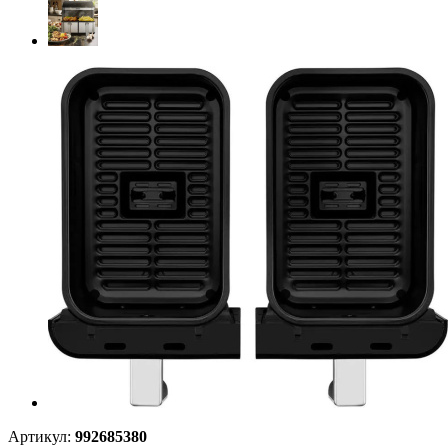
Артикул:
992685380