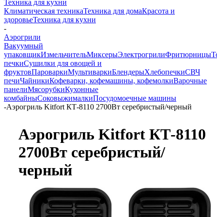
Техника для кухни
Климатическая техника
Техника для дома
Красота и
здоровье
Техника для кухни
-
Аэрогрили
Вакуумный
упаковщик
Измельчитель
Миксеры
Электрогрили
Фритюрницы
Т
печки
Сушилки для овощей и
фруктов
Пароварки
Мультиварки
Блендеры
Хлебопечки
СВЧ
печи
Чайники
Кофеварки, кофемашины, кофемолки
Варочные
панели
Мясорубки
Кухонные
комбайны
Соковыжималки
Посудомоечные машины
-
Аэрогриль Kitfort КТ-8110 2700Вт серебристый/черный
Аэрогриль Kitfort КТ-8110
2700Вт серебристый/
черный