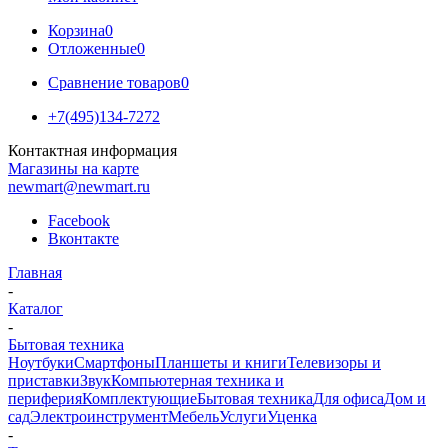
Корзина
0
Отложенные
0
Сравнение товаров
0
+7(495)134-7272
Контактная информация
Магазины на карте
newmart@newmart.ru
Facebook
Вконтакте
Главная
-
Каталог
-
Бытовая техника
Ноутбуки
Смартфоны
Планшеты и книги
Телевизоры и
приставки
Звук
Компьютерная техника и
периферия
Комплектующие
Бытовая техника
Для офиса
Дом и
сад
Электроинструмент
Мебель
Услуги
Уценка
-