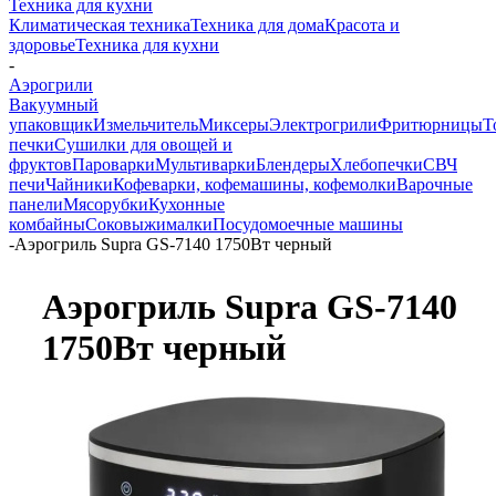
Техника для кухни
Климатическая техника
Техника для дома
Красота и
здоровье
Техника для кухни
-
Аэрогрили
Вакуумный
упаковщик
Измельчитель
Миксеры
Электрогрили
Фритюрницы
Т
печки
Сушилки для овощей и
фруктов
Пароварки
Мультиварки
Блендеры
Хлебопечки
СВЧ
печи
Чайники
Кофеварки, кофемашины, кофемолки
Варочные
панели
Мясорубки
Кухонные
комбайны
Соковыжималки
Посудомоечные машины
-
Аэрогриль Supra GS-7140 1750Вт черный
Аэрогриль Supra GS-7140
1750Вт черный