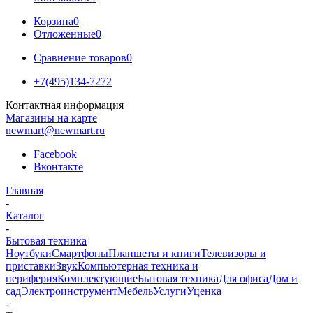
Корзина
0
Отложенные
0
Сравнение товаров
0
+7(495)134-7272
Контактная информация
Магазины на карте
newmart@newmart.ru
Facebook
Вконтакте
Главная
-
Каталог
-
Бытовая техника
Ноутбуки
Смартфоны
Планшеты и книги
Телевизоры и
приставки
Звук
Компьютерная техника и
периферия
Комплектующие
Бытовая техника
Для офиса
Дом и
сад
Электроинструмент
Мебель
Услуги
Уценка
-