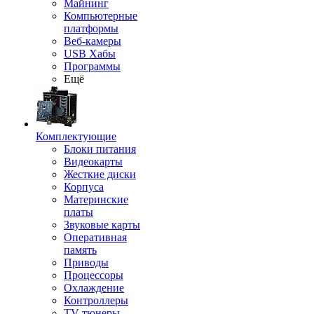
Майнинг
Компьютерные
платформы
Веб-камеры
USB Хабы
Программы
Ещё
Комплектующие
Блоки питания
Видеокарты
Жесткие диски
Корпуса
Материнские
платы
Звуковые карты
Оперативная
память
Приводы
Процессоры
Охлаждение
Контроллеры
TV-тюнеры