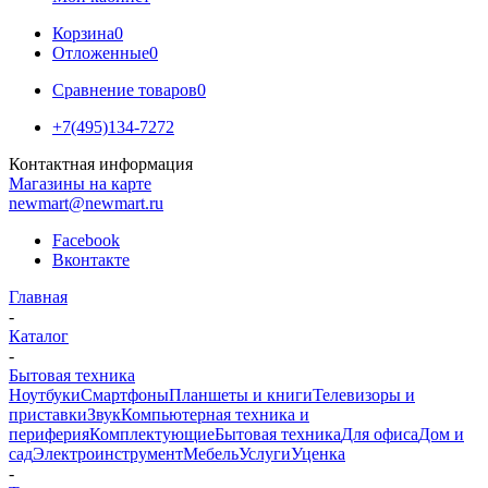
Корзина
0
Отложенные
0
Сравнение товаров
0
+7(495)134-7272
Контактная информация
Магазины на карте
newmart@newmart.ru
Facebook
Вконтакте
Главная
-
Каталог
-
Бытовая техника
Ноутбуки
Смартфоны
Планшеты и книги
Телевизоры и
приставки
Звук
Компьютерная техника и
периферия
Комплектующие
Бытовая техника
Для офиса
Дом и
сад
Электроинструмент
Мебель
Услуги
Уценка
-