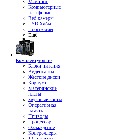
Майнинг
Компьютерные
платформы
Веб-камеры
USB Хабы
Программы
Ещё
Комплектующие
Блоки питания
Видеокарты
Жесткие диски
Корпуса
Материнские
платы
Звуковые карты
Оперативная
память
Приводы
Процессоры
Охлаждение
Контроллеры
TV-тюнеры