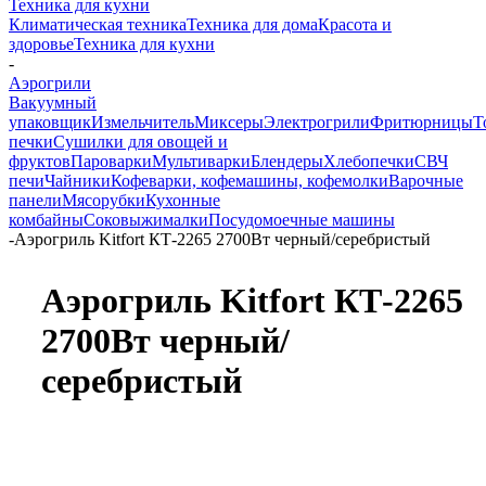
Техника для кухни
Климатическая техника
Техника для дома
Красота и
здоровье
Техника для кухни
-
Аэрогрили
Вакуумный
упаковщик
Измельчитель
Миксеры
Электрогрили
Фритюрницы
Т
печки
Сушилки для овощей и
фруктов
Пароварки
Мультиварки
Блендеры
Хлебопечки
СВЧ
печи
Чайники
Кофеварки, кофемашины, кофемолки
Варочные
панели
Мясорубки
Кухонные
комбайны
Соковыжималки
Посудомоечные машины
-
Аэрогриль Kitfort КТ-2265 2700Вт черный/серебристый
Аэрогриль Kitfort КТ-2265
2700Вт черный/
серебристый