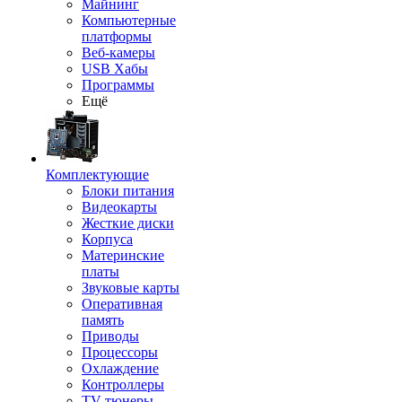
Майнинг
Компьютерные
платформы
Веб-камеры
USB Хабы
Программы
Ещё
Комплектующие
Блоки питания
Видеокарты
Жесткие диски
Корпуса
Материнские
платы
Звуковые карты
Оперативная
память
Приводы
Процессоры
Охлаждение
Контроллеры
TV-тюнеры