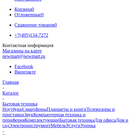
Корзина
0
Отложенные
0
Сравнение товаров
0
+7(495)134-7272
Контактная информация
Магазины на карте
newmart@newmart.ru
Facebook
Вконтакте
Главная
-
Каталог
-
Бытовая техника
Ноутбуки
Смартфоны
Планшеты и книги
Телевизоры и
приставки
Звук
Компьютерная техника и
периферия
Комплектующие
Бытовая техника
Для офиса
Дом и
сад
Электроинструмент
Мебель
Услуги
Уценка
-