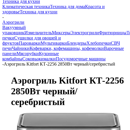
Техника для кухни
Климатическая техника
Техника для дома
Красота и
здоровье
Техника для кухни
-
Аэрогрили
Вакуумный
упаковщик
Измельчитель
Миксеры
Электрогрили
Фритюрницы
Т
печки
Сушилки для овощей и
фруктов
Пароварки
Мультиварки
Блендеры
Хлебопечки
СВЧ
печи
Чайники
Кофеварки, кофемашины, кофемолки
Варочные
панели
Мясорубки
Кухонные
комбайны
Соковыжималки
Посудомоечные машины
-
Аэрогриль Kitfort КТ-2256 2850Вт черный/серебристый
Аэрогриль Kitfort КТ-2256
2850Вт черный/
серебристый