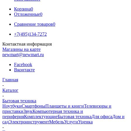
Корзина
0
Отложенные
0
Сравнение товаров
0
+7(495)134-7272
Контактная информация
Магазины на карте
newmart@newmart.ru
Facebook
Вконтакте
Главная
-
Каталог
-
Бытовая техника
Ноутбуки
Смартфоны
Планшеты и книги
Телевизоры и
приставки
Звук
Компьютерная техника и
периферия
Комплектующие
Бытовая техника
Для офиса
Дом и
сад
Электроинструмент
Мебель
Услуги
Уценка
-