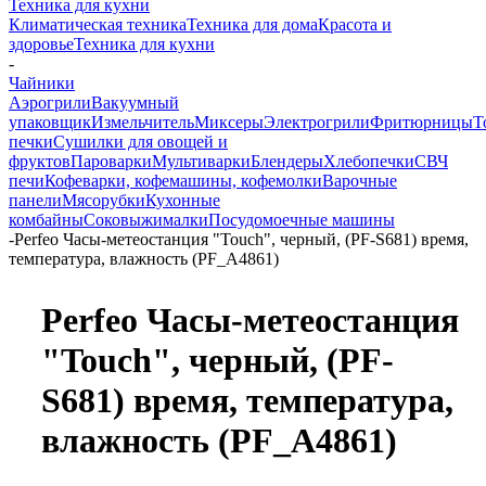
Техника для кухни
Климатическая техника
Техника для дома
Красота и
здоровье
Техника для кухни
-
Чайники
Аэрогрили
Вакуумный
упаковщик
Измельчитель
Миксеры
Электрогрили
Фритюрницы
Т
печки
Сушилки для овощей и
фруктов
Пароварки
Мультиварки
Блендеры
Хлебопечки
СВЧ
печи
Кофеварки, кофемашины, кофемолки
Варочные
панели
Мясорубки
Кухонные
комбайны
Соковыжималки
Посудомоечные машины
-
Perfeo Часы-метеостанция "Touch", черный, (PF-S681) время,
температура, влажность (PF_A4861)
Perfeo Часы-метеостанция
"Touch", черный, (PF-
S681) время, температура,
влажность (PF_A4861)