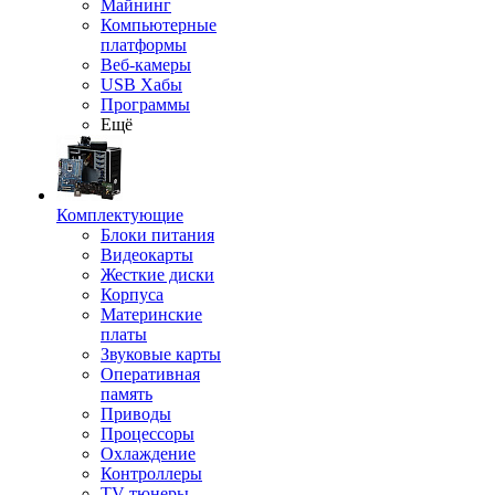
Майнинг
Компьютерные
платформы
Веб-камеры
USB Хабы
Программы
Ещё
Комплектующие
Блоки питания
Видеокарты
Жесткие диски
Корпуса
Материнские
платы
Звуковые карты
Оперативная
память
Приводы
Процессоры
Охлаждение
Контроллеры
TV-тюнеры