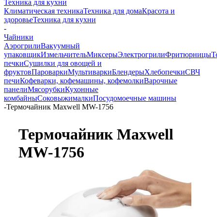
Техника для кухни
Климатическая техника
Техника для дома
Красота и
здоровье
Техника для кухни
-
Чайники
Аэрогрили
Вакуумный
упаковщик
Измельчитель
Миксеры
Электрогрили
Фритюрницы
Т
печки
Сушилки для овощей и
фруктов
Пароварки
Мультиварки
Блендеры
Хлебопечки
СВЧ
печи
Кофеварки, кофемашины, кофемолки
Варочные
панели
Мясорубки
Кухонные
комбайны
Соковыжималки
Посудомоечные машины
-
Термочайник Maxwell MW-1756
Термочайник Maxwell
MW-1756