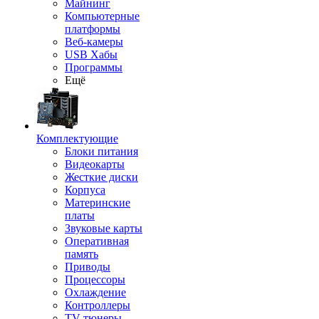
Майнинг
Компьютерные
платформы
Веб-камеры
USB Хабы
Программы
Ещё
Комплектующие
Блоки питания
Видеокарты
Жесткие диски
Корпуса
Материнские
платы
Звуковые карты
Оперативная
память
Приводы
Процессоры
Охлаждение
Контроллеры
TV-тюнеры