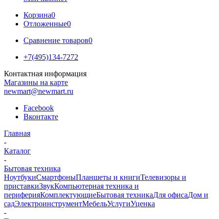
Корзина
0
Отложенные
0
Сравнение товаров
0
+7(495)134-7272
Контактная информация
Магазины на карте
newmart@newmart.ru
Facebook
Вконтакте
Главная
-
Каталог
-
Бытовая техника
Ноутбуки
Смартфоны
Планшеты и книги
Телевизоры и
приставки
Звук
Компьютерная техника и
периферия
Комплектующие
Бытовая техника
Для офиса
Дом и
сад
Электроинструмент
Мебель
Услуги
Уценка
-