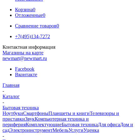
Корзина
0
Отложенные
0
Сравнение товаров
0
+7(495)134-7272
Контактная информация
Магазины на карте
newmart@newmart.ru
Facebook
Вконтакте
Главная
-
Каталог
-
Бытовая техника
Ноутбуки
Смартфоны
Планшеты и книги
Телевизоры и
приставки
Звук
Компьютерная техника и
периферия
Комплектующие
Бытовая техника
Для офиса
Дом и
сад
Электроинструмент
Мебель
Услуги
Уценка
-