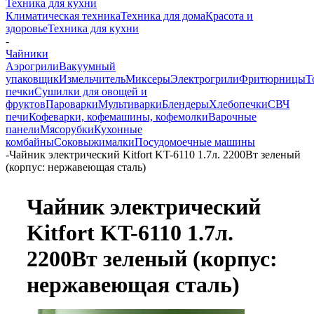
Техника для кухни
Климатическая техника
Техника для дома
Красота и
здоровье
Техника для кухни
-
Чайники
Аэрогрили
Вакуумный
упаковщик
Измельчитель
Миксеры
Электрогрили
Фритюрницы
Т
печки
Сушилки для овощей и
фруктов
Пароварки
Мультиварки
Блендеры
Хлебопечки
СВЧ
печи
Кофеварки, кофемашины, кофемолки
Варочные
панели
Мясорубки
Кухонные
комбайны
Соковыжималки
Посудомоечные машины
-
Чайник электрический Kitfort KT-6110 1.7л. 2200Вт зеленый
(корпус: нержавеющая сталь)
Чайник электрический
Kitfort KT-6110 1.7л.
2200Вт зеленый (корпус:
нержавеющая сталь)