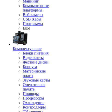
Майнинг
Компьютерные
платформы
Веб-камеры
USB Хабы
Программы
Ещё
Комплектующие
Блоки питания
Видеокарты
Жесткие диски
Корпуса
Материнские
платы
Звуковые карты
Оперативная
память
Приводы
Процессоры
Охлаждение
Контроллеры
TV-тюнеры